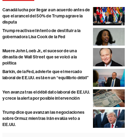
Canadá lucha por llegar a un acuerdo antes de
que el arancel del 50% de Trump agrave la
disputa
Trump reactiva el intento de destituir a la
gobernadora Lisa Cook de la Fed
Muere John Loeb Jr., el sucesor de una
dinastía de Wall Street que se volcó a la
política
Barkin, de la Fed, advierte que el mercado
laboral de EE.UU. está en un “equilibrio débil”
Yen avanza tras el débil dato laboral de EE.UU.
y crece la alerta por posible intervención
Trump dice que avanzan las negociaciones
sobre Ormuz mientras Irán evalúa veto a
EE.UU.