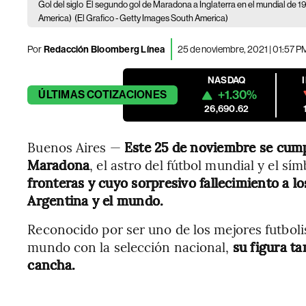
Gol del siglo
El segundo gol de Maradona a Inglaterra en el mundial de 19
America)
(El Grafico - Getty Images South America)
Por
Redacción Bloomberg Línea
25 de noviembre, 2021 | 01:57 P
NASDAQ
+1.30%
ÚLTIMAS
COTIZACIONES
26,690.62
Buenos Aires —
Este 25 de noviembre se cum
Maradona
, el astro del fútbol mundial y el sí
fronteras y cuyo sorpresivo fallecimiento a 
Argentina y el mundo.
Reconocido por ser uno de los mejores futbolis
mundo con la selección nacional,
su figura t
cancha.