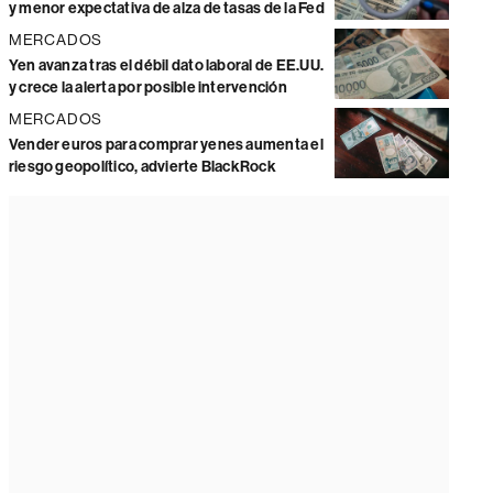
y menor expectativa de alza de tasas de la Fed
MERCADOS
Yen avanza tras el débil dato laboral de EE.UU.
y crece la alerta por posible intervención
MERCADOS
Vender euros para comprar yenes aumenta el
riesgo geopolítico, advierte BlackRock