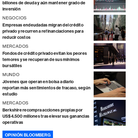
billones de deuda y aún mantener grado de
inversión
NEGOCIOS
Empresas endeudadas migran del crédito
privado y recurren a refinanciaciones para
reducir costos
MERCADOS
Fondos de crédito privado evitan los peores
temores y se recuperan de sus mínimos
bursátiles
MUNDO
Jóvenes que operan en bolsa a diario
reportan más sentimientos de fracaso, según
estudio
MERCADOS
Berkshire recompra acciones propias por
US$4.500 millones tras elevar sus ganancias
operativas
OPINIÓN BLOOMBERG