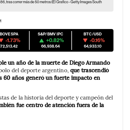
86, tras correr más de 50 metros (El Grafico - Getty Images South
M
IBOVESPA
S&P/BMV IPC
BTC/USD
-1.73%
+0.82%
-0.16%
172,513.42
66,938.64
64,933.10
ple un año de la muerte de Diego Armando
mbolo del deporte argentino,
que trascendió
los 60 años generó un fuerte impacto en
tas de la historia del deporte y campeón del
ambién fue centro de atención fuera de la