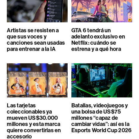
Artistas se resisten a
GTA 6 tendrá un
que sus voces y
adelanto exclusivo en
canciones sean usadas
Netflix: cuándo se
para entrenar a la IA
estrena y a qué hora
Las tarjetas
Batallas, videojuegos y
coleccionables ya
una bolsa de US$75
mueven US$30.000
millones “capaz de
millones y esta marca
cambiar vidas”: así es la
quiere convertirlas en
Esports World Cup 2026
accesorio