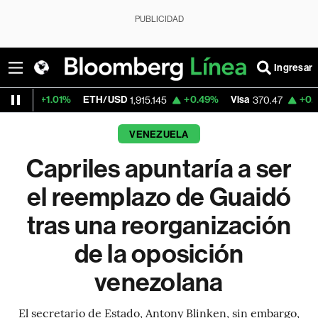
PUBLICIDAD
Ingresar
%
ETH/USD
+0.49%
Visa
+0.52%
MercadoL
1,915.145
370.47
VENEZUELA
Capriles apuntaría a ser
el reemplazo de Guaidó
tras una reorganización
de la oposición
venezolana
El secretario de Estado, Antony Blinken, sin embargo,