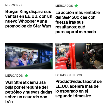
NEGOCIOS
MERCADOS
Burger King dispara sus
La acción más rentable
ventas en EE.UU. con un
del S&P 500 cae con
nuevo Whopper y una
fuerza tras sus
promoción de Star Wars
resultados: qué
preocupa al mercado
ESTADOS UNIDOS
MERCADOS
Productividad laboral de
Wall Street cierra a la
EE.UU. acelera más de
baja por el repunte del
lo esperado en el
petróleo y nuevas dudas
segundo trimestre
sobre un acuerdo con
Irán