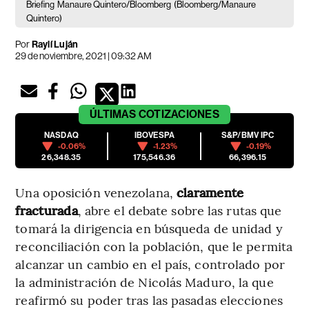
Briefing
Manaure Quintero/Bloomberg
(Bloomberg/Manaure
Quintero)
Por
Raylí Luján
29 de noviembre, 2021 | 09:32 AM
ÚLTIMAS
COTIZACIONES
NASDAQ
IBOVESPA
S&P/BMV IPC
-0.06%
-1.23%
-0.19%
26,348.35
175,546.36
66,396.15
Una oposición venezolana,
claramente
fracturada
, abre el debate sobre las rutas que
tomará la dirigencia en búsqueda de unidad y
reconciliación con la población, que le permita
alcanzar un cambio en el país, controlado por
la administración de Nicolás Maduro, la que
reafirmó su poder tras las pasadas elecciones