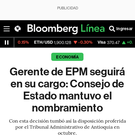
PUBLICIDAD
Ingresar
15%
ETH/USD
-0.30%
Visa
+0.52%
Merca
1,900.128
370.47
ECONOMÍA
Gerente de EPM seguirá
en su cargo: Consejo de
Estado mantuvo el
nombramiento
Con esta decisión tumbó así la disposición proferida
por el Tribunal Administrativo de Antioquia en
octubre.