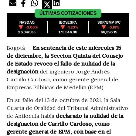
ÚLTIMAS
COTIZACIONES
NASDAQ
IBOVESPA
S&P/BMV IPC
-0.06%
-1.23%
-0.19%
26,348.35
175,546.36
66,396.15
Bogotá —
En sentencia de este miércoles 15
de diciembre, la Sección Quinta del Consejo
de Estado revocó el fallo de nulidad de la
designación
del ingeniero Jorge Andrés
Carrillo Cardoso, como gerente general de
Empresas Públicas de Medellin (EPM).
En su fallo del 13 de octubre de 2021, la Sala
Cuarta de Oralidad del Tribunal Administrativo
de Antioquia había
declarado la nulidad de la
designación de Carrillo Cardoso, como
gerente general de EPM, con base en el