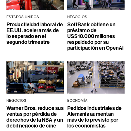
ESTADOS UNIDOS
NEGOCIOS
Productividad laboral de
SoftBank obtiene un
EE.UU. acelera más de
préstamo de
lo esperado en el
US$10.000 millones
segundo trimestre
respaldado por su
participación en OpenAI
NEGOCIOS
ECONOMÍA
Warner Bros. reduce sus
Pedidos industriales de
ventas por pérdida de
Alemania aumentan
derechos de la NBA y un
más de lo previsto por
débil negocio de cine
los economistas