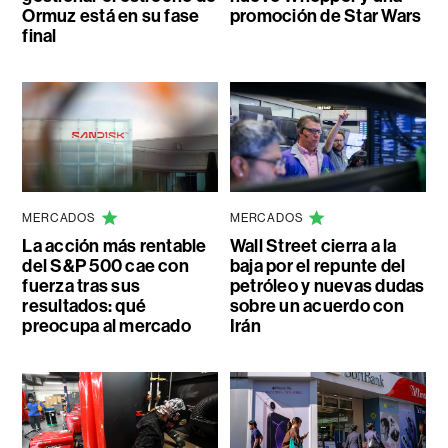
Ormuz está en su fase
promoción de Star Wars
final
MERCADOS
MERCADOS
La acción más rentable
Wall Street cierra a la
del S&P 500 cae con
baja por el repunte del
fuerza tras sus
petróleo y nuevas dudas
resultados: qué
sobre un acuerdo con
preocupa al mercado
Irán