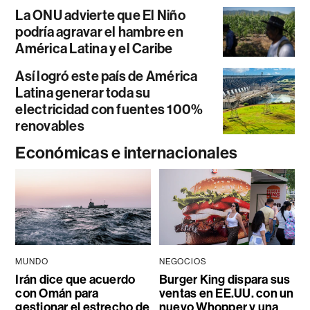
La ONU advierte que El Niño
podría agravar el hambre en
América Latina y el Caribe
Así logró este país de América
Latina generar toda su
electricidad con fuentes 100%
renovables
Económicas e internacionales
MUNDO
NEGOCIOS
Irán dice que acuerdo
Burger King dispara sus
con Omán para
ventas en EE.UU. con un
gestionar el estrecho de
nuevo Whopper y una