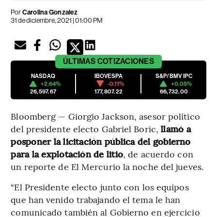
Por
Carolina Gonzalez
31 de diciembre, 2021 | 01:00 PM
ÚLTIMAS
COTIZACIONES
NASDAQ
IBOVESPA
S&P/BMV IPC
+2.64%
-0.11%
+0.05%
26,597.67
177,807.22
66,732.00
Bloomberg — Giorgio Jackson, asesor político
del presidente electo Gabriel Boric,
llamó a
posponer la licitación pública del gobierno
para la explotación de litio
, de acuerdo con
un reporte de El Mercurio la noche del jueves.
“El Presidente electo junto con los equipos
que han venido trabajando el tema le han
comunicado también al Gobierno en ejercicio