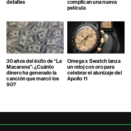
detalles
complican una nueva
película
30 años del éxito de “La
Omega x Swatch lanza
Macarena”: ¿Cuánto
un reloj con oro para
dinero ha generado la
celebrar el alunizaje del
canción que marcó los
Apollo 11
90?