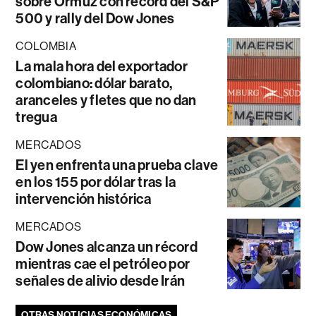
sobre Ormuz con récord del S&P
500 y rally del Dow Jones
COLOMBIA
La mala hora del exportador
colombiano: dólar barato,
aranceles y fletes que no dan
tregua
MERCADOS
El yen enfrenta una prueba clave
en los 155 por dólar tras la
intervención histórica
MERCADOS
Dow Jones alcanza un récord
mientras cae el petróleo por
señales de alivio desde Irán
OTRAS NOTICIAS ECONÓMICAS