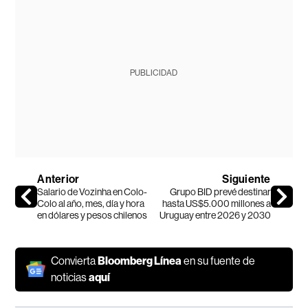
PUBLICIDAD
Anterior
Siguiente
Salario de Vozinha en Colo-
Grupo BID prevé destinar
Colo al año, mes, día y hora
hasta US$5.000 millones a
en dólares y pesos chilenos
Uruguay entre 2026 y 2030
Convierta
Bloomberg Línea
en su fuente de
noticias
aquí