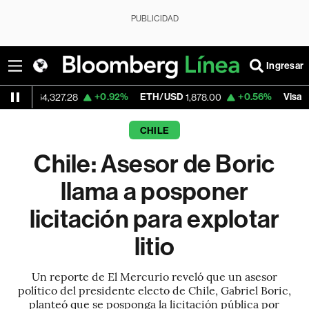
PUBLICIDAD
Ingresar
+0.92%
ETH/USD
+0.56%
Visa
4,327.28
1,878.00
370.94
CHILE
Chile: Asesor de Boric
llama a posponer
licitación para explotar
litio
Un reporte de El Mercurio reveló que un asesor
político del presidente electo de Chile, Gabriel Boric,
planteó que se posponga la licitación pública por