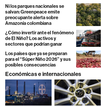
Ni los parques nacionales se
salvan: Greenpeace emite
preocupante alerta sobre
Amazonía colombiana
¿Cómo invertir ante el fenómeno
de El Niño? Los activos y
sectores que podrían ganar
Los países que ya se preparan
para el “Súper Niño 2026” y sus
posibles consecuencias
Económicas e internacionales