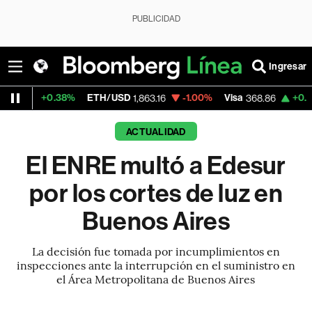
PUBLICIDAD
Ingresar
38%
ETH/USD
-1.00%
Visa
+0.75%
Mercad
1,863.16
368.86
ACTUALIDAD
El ENRE multó a Edesur
por los cortes de luz en
Buenos Aires
La decisión fue tomada por incumplimientos en
inspecciones ante la interrupción en el suministro en
el Área Metropolitana de Buenos Aires