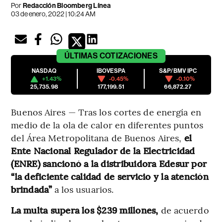
Por
Redacción Bloomberg Línea
03 de enero, 2022 | 10:24 AM
ÚLTIMAS
COTIZACIONES
NASDAQ
IBOVESPA
S&P/BMV IPC
+1.43%
-0.45%
-0.10%
25,735.98
177,199.51
66,872.27
Buenos Aires — Tras los cortes de energía en
medio de la ola de calor en diferentes puntos
del Área Metropolitana de Buenos Aires,
el
Ente Nacional Regulador de la Electricidad
(ENRE) sancionó a la distribuidora Edesur por
“la deficiente calidad de servicio y la atención
brindada”
a los usuarios.
La multa supera los $239 millones,
de acuerdo