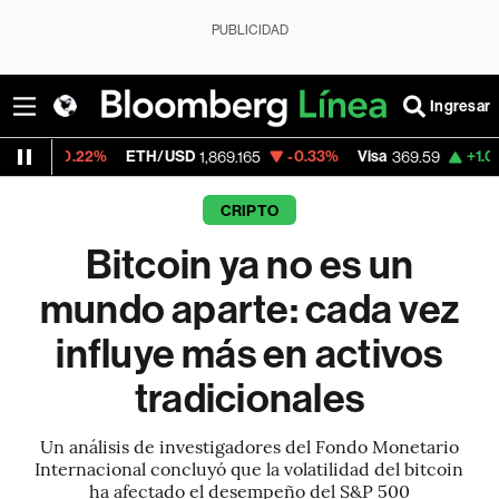
PUBLICIDAD
Ingresar
ETH/USD
-0.33%
Visa
+1.07%
MercadoL
1,869.165
369.59
CRIPTO
Bitcoin ya no es un
mundo aparte: cada vez
influye más en activos
tradicionales
Un análisis de investigadores del Fondo Monetario
Internacional concluyó que la volatilidad del bitcoin
ha afectado el desempeño del S&P 500