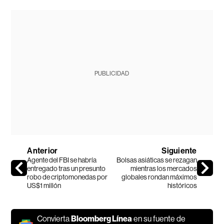
PUBLICIDAD
Anterior
Siguiente
Agente del FBI se habría
Bolsas asiáticas se rezagan
entregado tras un presunto
mientras los mercados
robo de criptomonedas por
globales rondan máximos
US$1 millón
históricos
Convierta
Bloomberg Línea
en su fuente de