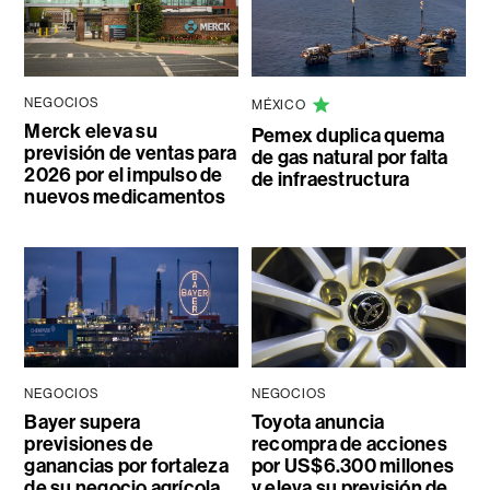
NEGOCIOS
MÉXICO
Merck eleva su
Pemex duplica quema
previsión de ventas para
de gas natural por falta
2026 por el impulso de
de infraestructura
nuevos medicamentos
NEGOCIOS
NEGOCIOS
Bayer supera
Toyota anuncia
previsiones de
recompra de acciones
ganancias por fortaleza
por US$6.300 millones
de su negocio agrícola
y eleva su previsión de