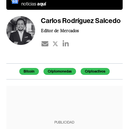
noticias
aquí
Carlos Rodríguez Salcedo
Editor de Mercados
Temas de este artículo
Bitcoin
Criptomonedas
Criptoactivos
PUBLICIDAD