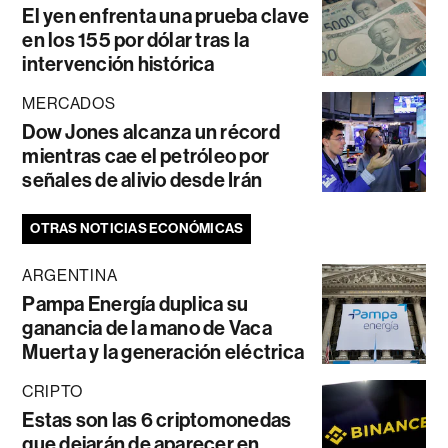
El yen enfrenta una prueba clave
en los 155 por dólar tras la
intervención histórica
MERCADOS
Dow Jones alcanza un récord
mientras cae el petróleo por
señales de alivio desde Irán
OTRAS NOTICIAS ECONÓMICAS
ARGENTINA
Pampa Energía duplica su
ganancia de la mano de Vaca
Muerta y la generación eléctrica
CRIPTO
Estas son las 6 criptomonedas
que dejarán de aparecer en