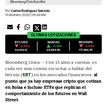
(Bloomberg/Chris Ratcliffe)
Por
Carlos Rodríguez Salcedo
13 de enero, 2022 | 05:49 AM
ÚLTIMAS
COTIZACIONES
BTC/USD
NASDAQ
IBOVESPA
-0.22%
+2.59%
-0.06%
64,156.12
26,584.99
177,894.97
Bloomberg Línea — Con 13 años a cuestas, es
cada vez más común escuchar a hablar del
bitcoin (
) en los mercados financieros,
al
XBT
punto que ya hay empresas cripto que cotizan
en Bolsa e incluso ETFs que replican el
comportamiento de los futuros en Wall
Street
.