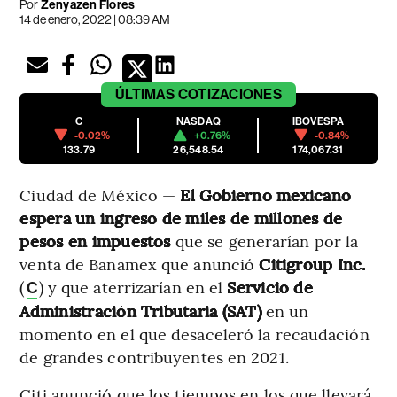
Por
Zenyazen Flores
14 de enero, 2022 | 08:39 AM
ÚLTIMAS
COTIZACIONES
C
NASDAQ
IBOVESPA
-0.02%
+0.76%
-0.84%
133.79
26,548.54
174,067.31
Ciudad de México —
El Gobierno mexicano
espera un ingreso de miles de millones de
pesos en impuestos
que se generarían por la
venta de Banamex que anunció
Citigroup Inc.
(
) y que aterrizarían en el
Servicio de
C
Administración Tributaria (SAT)
en un
momento en el que desaceleró la recaudación
de grandes contribuyentes en 2021.
Citi anunció que los tiempos en los que llevará