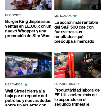
NEGOCIOS
MERCADOS
Burger King dispara sus
La acción más rentable
ventas en EE.UU. con un
del S&P 500 cae con
nuevo Whopper y una
fuerza tras sus
promoción de Star Wars
resultados: qué
preocupa al mercado
ESTADOS UNIDOS
MERCADOS
Productividad laboral de
Wall Street cierra a la
EE.UU. acelera más de
baja por el repunte del
lo esperado en el
petróleo y nuevas dudas
segundo trimestre
sobre un acuerdo con