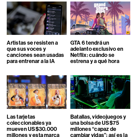
Artistas se resisten a
GTA 6 tendrá un
que sus voces y
adelanto exclusivo en
canciones sean usadas
Netflix: cuándo se
para entrenar a la IA
estrena y a qué hora
Las tarjetas
Batallas, videojuegos y
coleccionables ya
una bolsa de US$75
mueven US$30.000
millones “capaz de
millones y esta marca
cambiar vidas”: así es la