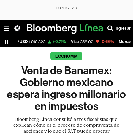
PUBLICIDAD
Ingresar
D
+0.71%
Visa
-0.66%
MercadoLibre
1,919.323
368.02
1,826.1
ECONOMÍA
Venta de Banamex:
Gobierno mexicano
espera ingreso millonario
en impuestos
Bloomberg Línea consultó a tres fiscalistas que
explican cómo es el proceso de compraventa de
acciones y lo que el SAT puede esperar