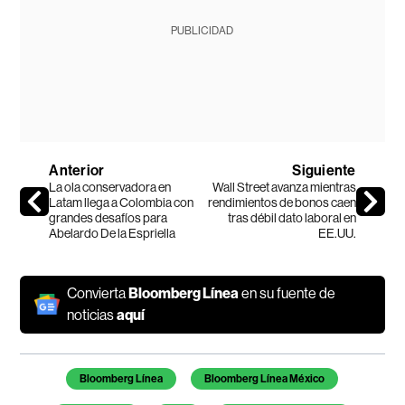
PUBLICIDAD
Anterior
Siguiente
La ola conservadora en
Wall Street avanza mientras
Latam llega a Colombia con
rendimientos de bonos caen
grandes desafíos para
tras débil dato laboral en
Abelardo De la Espriella
EE.UU.
Convierta
Bloomberg Línea
en su fuente de
noticias
aquí
Temas de este artículo
Bloomberg Línea
Bloomberg Línea México