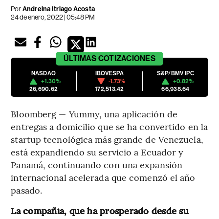
Por
Andreina Itriago Acosta
24 de enero, 2022 | 05:48 PM
ÚLTIMAS
COTIZACIONES
NASDAQ
IBOVESPA
S&P/BMV IPC
+1.30%
-1.73%
+0.82%
26,690.62
172,513.42
66,938.64
Bloomberg — Yummy, una aplicación de
entregas a domicilio que se ha convertido en la
startup tecnológica más grande de Venezuela,
está expandiendo su servicio a Ecuador y
Panamá, continuando con una expansión
internacional acelerada que comenzó el año
pasado.
La compañía, que ha prosperado desde su