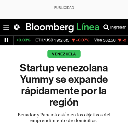
PUBLICIDAD
Ingresar
.03%
ETH/USD
-0.07%
Visa
-2.15%
Merca
1,912.615
362.50
VENEZUELA
Startup venezolana
Yummy se expande
rápidamente por la
región
Ecuador y Panamá están en los objetivos del
emprendimiento de domicilios.