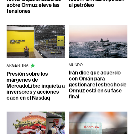
sobre Ormuz eleve las
al petróleo
tensiones
MUNDO
ARGENTINA
Irán dice que acuerdo
Presión sobre los
con Omán para
márgenes de
gestionar el estrecho de
MercadoLibre inquieta a
Ormuz está en su fase
inversores y acciones
final
caen en el Nasdaq