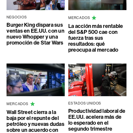
NEGOCIOS
MERCADOS
Burger King dispara sus
La acción más rentable
ventas en EE.UU. con un
del S&P 500 cae con
nuevo Whopper y una
fuerza tras sus
promoción de Star Wars
resultados: qué
preocupa al mercado
ESTADOS UNIDOS
MERCADOS
Productividad laboral de
Wall Street cierra a la
EE.UU. acelera más de
baja por el repunte del
lo esperado en el
petróleo y nuevas dudas
segundo trimestre
sobre un acuerdo con