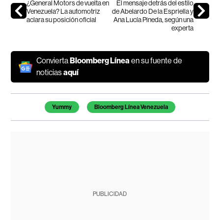
¿General Motors de vuelta en
El mensaje detrás del estilo
Venezuela? La automotriz
de Abelardo De la Espriella y
aclara su posición oficial
Ana Lucía Pineda, según una
experta
Convierta
Bloomberg Línea
en su fuente de
noticias
aquí
Temas de este artículo
Yummy
Bloomberg Línea Venezuela
PUBLICIDAD