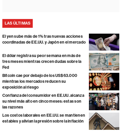
LAS ÚLTIMAS
El yen sube más de 1% tras nuevas acciones
coordinadas de EE.UU. y Japón en el mercado
El dólar registra su peor semana en más de
tres meses mientras crecen dudas sobre la
Fed
Bitcoin cae por debajo de los US$63.000
mientras los mercados reducen su
exposición al riesgo
Confianza del consumidor en EE.UU. alcanza
su nivel más alto en cinco meses: estas son
las razones
Los costos laborales en EE.UU. se mantienen
estables y alivian la presión sobre la inflación