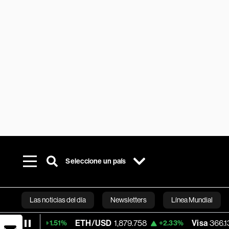
Seleccione un país
Las noticias del día
Newsletters
Línea Mundial
ETH/USD
1,879.758
Visa
366.13
+1.51%
+2.33%
-0.0
Bloomberg 