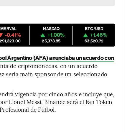
MERVAL
NASDAQ
BTC/USD
-0.41%
+1.00%
+1.46%
,291,323.00
25,373.85
63,520.72
útbol Argentino (AFA) anunciaba un acuerdo con
enta de criptomonedas, en un acuerdo
vez sería main sponsor de un seleccionado
endrá vigencia por cinco años e incluye que,
or Lionel Messi, Binance será el Fan Token
Profesional de Fútbol.