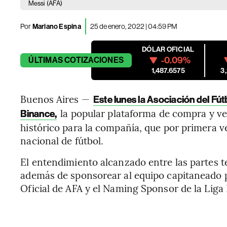
Messi
(AFA)
Por
Mariano Espina
25 de enero, 2022 | 04:59 PM
DÓLAR OFICIAL
-0.09%
ÚLTIMAS
COTIZACIONES
1,487.6575
3
Buenos Aires —
Este lunes la Asociación del F
la popular plataforma de compra y v
Binance,
histórico para la compañía, que por primera 
nacional de fútbol.
El entendimiento alcanzado entre las partes t
además de sponsorear al equipo capitaneado p
Oficial de AFA y el Naming Sponsor de la Liga 