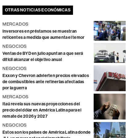
OTRAS NOTICIAS ECONÓMICAS
MERCADOS
Inversores en préstamos se muestran
reticentes a medida que aumenta el temor
NEGOCIOS
Ventas de BYD en julio apuntan a que será
difícil alcanzar el objetivo anual
NEGOCIOS
Exxon y Chevron advierten precios elevados
de combustibles ante refinerías afectadas
por la guerra
MERCADOS
Itaú revela sus nuevas proyecciones del
precio del dólar en América Latina para el
remate de 2026 y 2027
NEGOCIOS
Estos son los países de América Latina donde