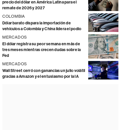
precio del dólar en América Latina para el
remate de 2026 y 2027
COLOMBIA
Dólar barato dispara la importación de
vehículos a Colombia y China lidera el podio
MERCADOS
El dólar registra su peor semana en más de
tres meses mientras crecen dudas sobre la
Fed
MERCADOS
Wall Street cerró con ganancias un julio volátil
gracias a Amazon y el entusiasmo por la IA