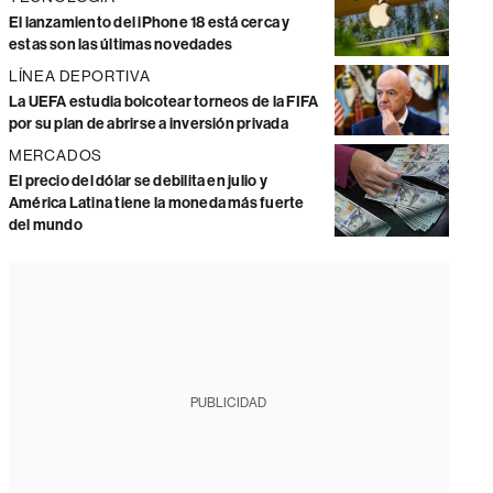
El lanzamiento del iPhone 18 está cerca y
estas son las últimas novedades
LÍNEA DEPORTIVA
La UEFA estudia boicotear torneos de la FIFA
por su plan de abrirse a inversión privada
MERCADOS
El precio del dólar se debilita en julio y
América Latina tiene la moneda más fuerte
del mundo
PUBLICIDAD