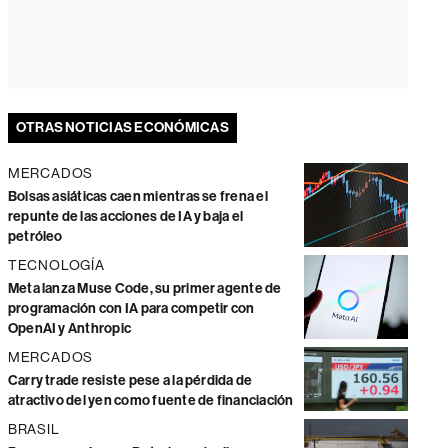
OTRAS NOTICIAS ECONÓMICAS
MERCADOS
Bolsas asiáticas caen mientras se frena el
repunte de las acciones de IA y baja el
petróleo
TECNOLOGÍA
Meta lanza Muse Code, su primer agente de
programación con IA para competir con
OpenAI y Anthropic
MERCADOS
Carry trade resiste pese a la pérdida de
atractivo del yen como fuente de financiación
BRASIL