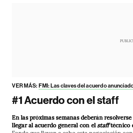
PUBLIC
VER MÁS:
FMI: Las claves del acuerdo anunciado
#1 Acuerdo con el staff
En las próximas semanas deberán resolverse d
llegar al acuerdo general con el
staff
técnico 
Fondo que llevan a cabo esta negociación con 