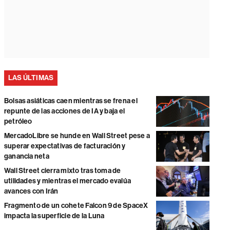
LAS ÚLTIMAS
Bolsas asiáticas caen mientras se frena el
repunte de las acciones de IA y baja el
petróleo
MercadoLibre se hunde en Wall Street pese a
superar expectativas de facturación y
ganancia neta
Wall Street cierra mixto tras toma de
utilidades y mientras el mercado evalúa
avances con Irán
Fragmento de un cohete Falcon 9 de SpaceX
impacta la superficie de la Luna