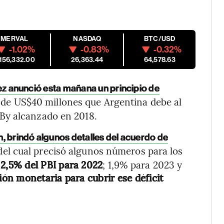
MERVAL
NASDAQ
BTC/USD
-1.02%
-0.83%
-0.32%
,156,332.00
26,363.44
64,578.63
z anunció esta mañana un principio de
 de US$40 millones que Argentina debe al
By alcanzado en 2018.
, brindó algunos detalles del acuerdo de
el cual precisó algunos números para los
l 2,5% del PBI para 2022
; 1,9% para 2023 y
ón monetaria para cubrir ese déficit