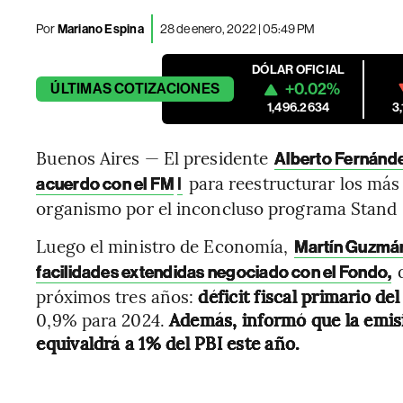
Por
Mariano Espina
28 de enero, 2022 | 05:49 PM
DÓLAR OFICIAL
+0.02%
ÚLTIMAS
COTIZACIONES
1,496.2634
3
Buenos Aires — El presidente
Alberto Fernánde
para reestructurar los más
acuerdo con el FM
I
organismo por el inconcluso programa Stand 
Luego el ministro de Economía,
Martín Guzmán
d
facilidades extendidas negociado con el Fondo,
próximos tres años:
déficit fiscal primario de
0,9% para 2024.
Además, informó que la emisi
equivaldrá a 1% del PBI este año.