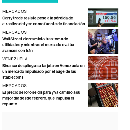
MERCADOS
Carry trade resiste pese a la pérdida de
atractivo del yen como fuente de financiación
MERCADOS
Wall Street cierra mixto tras toma de
utilidades y mientras el mercado evalúa
avances con Irán
VENEZUELA
Binance despliega su tarjeta en Venezuela en
un mercado impulsado por el auge de las
stablecoins
MERCADOS
El precio del oro se dispara y va camino a su
mejor día desde febrero: qué impulsa el
repunte