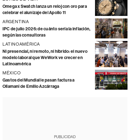
Omega x Swatch lanza un reloj con oro para
celebrar el alunizaje del Apollo 11
ARGENTINA
IPC de julio 2026: de cuánto sería la inflación,
según las consultoras
LATINOAMÉRICA
Ni presencial, ni remoto, ni híbrido: el nuevo
modelo laboral que WeWork ve crecer en
Latinoamérica
MÉXICO
Gastos del Mundial le pasan factura a
Ollamani de Emilio Azcárraga
PUBLICIDAD