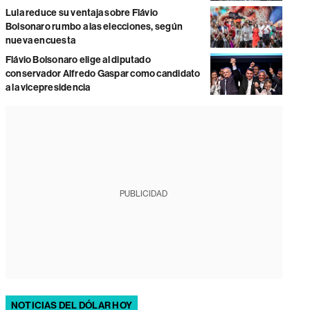
Lula reduce su ventaja sobre Flávio
Bolsonaro rumbo a las elecciones, según
nueva encuesta
Flávio Bolsonaro elige al diputado
conservador Alfredo Gaspar como candidato
a la vicepresidencia
PUBLICIDAD
NOTICIAS DEL DÓLAR HOY