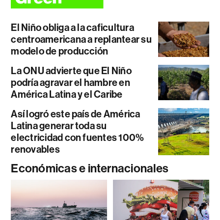
El Niño obliga a la caficultura
centroamericana a replantear su
modelo de producción
La ONU advierte que El Niño
podría agravar el hambre en
América Latina y el Caribe
Así logró este país de América
Latina generar toda su
electricidad con fuentes 100%
renovables
Económicas e internacionales