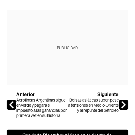
PUBLICIDAD
Anterior
Siguiente
Aerolíneas Argentinas sigue
Bolsas asiáticas suben pese
en verde y pagará el
a tensiones en Medio Oriente
impuesto a las ganancias por
y al repunte del petróleo
primera vez en su historia