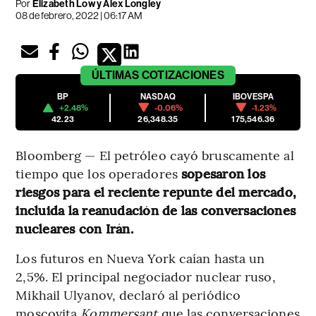
Por
Elizabeth Low y Alex Longley
08 de febrero, 2022 | 06:17 AM
ÚLTIMAS
COTIZACIONES
BP
NASDAQ
IBOVESPA
+2.48%
-0.06%
-1.23%
42.23
26,348.35
175,546.36
Bloomberg — El petróleo cayó bruscamente al
tiempo que los operadores
sopesaron los
riesgos para el reciente repunte del mercado,
incluida la reanudación de las conversaciones
nucleares con Irán.
Los futuros en Nueva York caían hasta un
2,5%. El principal negociador nuclear ruso,
Mikhail Ulyanov, declaró al periódico
moscovita
Kommersant
que las conversaciones