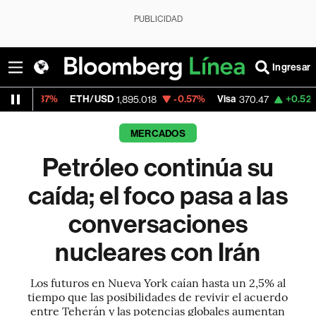
PUBLICIDAD
Ingresar
ETH/USD
-0.57%
Visa
+0.52%
MercadoL
1,895.018
370.47
MERCADOS
Petróleo continúa su
caída; el foco pasa a las
conversaciones
nucleares con Irán
Los futuros en Nueva York caían hasta un 2,5% al
tiempo que las posibilidades de revivir el acuerdo
entre Teherán y las potencias globales aumentan