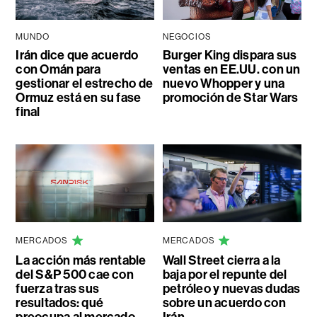
MUNDO
NEGOCIOS
Irán dice que acuerdo
Burger King dispara sus
con Omán para
ventas en EE.UU. con un
gestionar el estrecho de
nuevo Whopper y una
Ormuz está en su fase
promoción de Star Wars
final
MERCADOS
MERCADOS
La acción más rentable
Wall Street cierra a la
del S&P 500 cae con
baja por el repunte del
fuerza tras sus
petróleo y nuevas dudas
resultados: qué
sobre un acuerdo con
preocupa al mercado
Irán