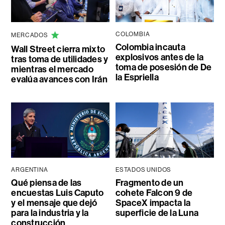
COLOMBIA
MERCADOS
Colombia incauta
Wall Street cierra mixto
explosivos antes de la
tras toma de utilidades y
toma de posesión de De
mientras el mercado
la Espriella
evalúa avances con Irán
ARGENTINA
ESTADOS UNIDOS
Qué piensa de las
Fragmento de un
encuestas Luis Caputo
cohete Falcon 9 de
y el mensaje que dejó
SpaceX impacta la
para la industria y la
superficie de la Luna
construcción