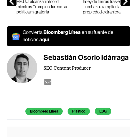
EE.UU. alcanzan récord
la ley de tierras tras el
mientras Trump endurece su
rechazo a ampliar la
política migratoria
propiedad extranjera
Convierta
Bloomberg Línea
en su fuente de
noticias
aquí
Sebastián Osorio Idárraga
SEO Content Producer
Temas de este artículo
Bloomberg Línea
Plástico
ESG