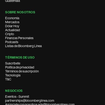
Guatemala
SOBRE NOSOTROS
Economía
Mercados
Dólar Hoy
Actualidad
Cripto
Finanzas Personales
Podcasts
Listas de Bloomberg Línea
TÉRMINOS DE USO
Suscríbete
Política de privacidad
Términos de suscripción
Tecnología
T&C
NEGOCIOS
Eventos - Summit
partnerships@bloomberglinea.com
Anúnciate con nosotros ads@bloomberglinea.com