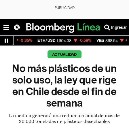
PUBLICIDAD
Ingresar
35%
ETH/USD
-0.59%
Visa
-0.28%
Mercad
1,904.38
368.54
ACTUALIDAD
No más plásticos de un
solo uso, la ley que rige
en Chile desde el fin de
semana
La medida generará una reducción anual de más de
20.000 toneladas de plásticos desechables