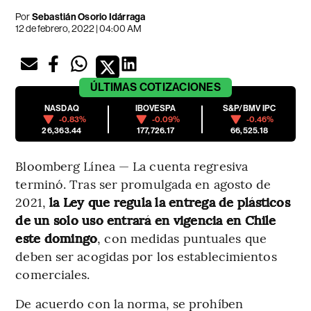
Por
Sebastián Osorio Idárraga
12 de febrero, 2022 | 04:00 AM
ÚLTIMAS
COTIZACIONES
NASDAQ
IBOVESPA
S&P/BMV IPC
-0.83%
-0.09%
-0.46%
26,363.44
177,726.17
66,525.18
Bloomberg Línea — La cuenta regresiva
terminó. Tras ser promulgada en agosto de
2021,
la Ley que regula la entrega de plásticos
de un solo uso entrará en vigencia en Chile
este domingo
, con medidas puntuales que
deben ser acogidas por los establecimientos
comerciales.
De acuerdo con la norma, se prohíben