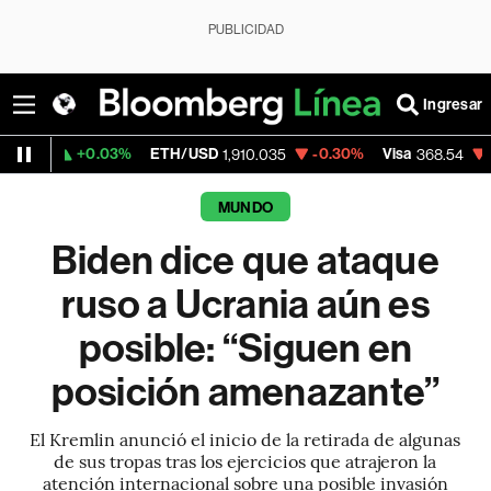
PUBLICIDAD
Ingresar
.03%
ETH/USD
-0.30%
Visa
-0.28%
Merc
1,910.035
368.54
MUNDO
Biden dice que ataque
ruso a Ucrania aún es
posible: “Siguen en
posición amenazante”
El Kremlin anunció el inicio de la retirada de algunas
de sus tropas tras los ejercicios que atrajeron la
atención internacional sobre una posible invasión