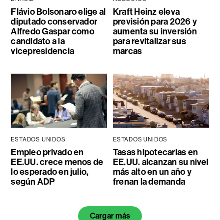
Flávio Bolsonaro elige al
Kraft Heinz eleva
diputado conservador
previsión para 2026 y
Alfredo Gaspar como
aumenta su inversión
candidato a la
para revitalizar sus
vicepresidencia
marcas
ESTADOS UNIDOS
ESTADOS UNIDOS
Empleo privado en
Tasas hipotecarias en
EE.UU. crece menos de
EE.UU. alcanzan su nivel
lo esperado en julio,
más alto en un año y
según ADP
frenan la demanda
Cargar más