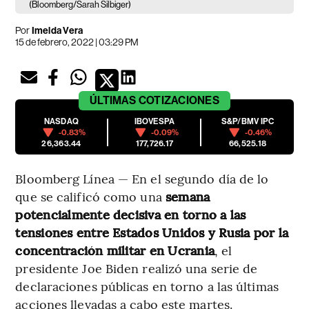
(Bloomberg/Sarah Silbiger)
Por
Imelda Vera
15 de febrero, 2022 | 03:29 PM
ÚLTIMAS
COTIZACIONES
NASDAQ
IBOVESPA
S&P/BMV IPC
-0.83%
-0.09%
-0.46%
26,363.44
177,726.17
66,525.18
Bloomberg Línea — En el segundo día de lo
que se calificó como una
semana
potencialmente decisiva en torno a las
tensiones entre Estados Unidos y Rusia por la
concentración militar en Ucrania
, el
presidente Joe Biden realizó una serie de
declaraciones públicas en torno a las últimas
acciones llevadas a cabo este martes.