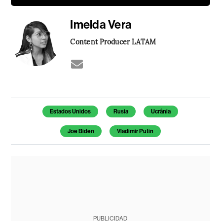
Imelda Vera
Content Producer LATAM
Temas de este artículo
Estados Unidos
Rusia
Ucrânia
Joe Biden
Vladimir Putin
PUBLICIDAD