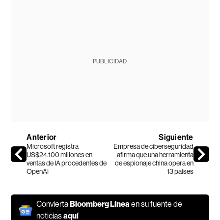
PUBLICIDAD
Anterior
Siguiente
Microsoft registra
Empresa de ciberseguridad
US$24.100 millones en
afirma que una herramienta
ventas de IA procedentes de
de espionaje china opera en
OpenAI
13 países
Convierta
Bloomberg Línea
en su fuente de
noticias
aquí