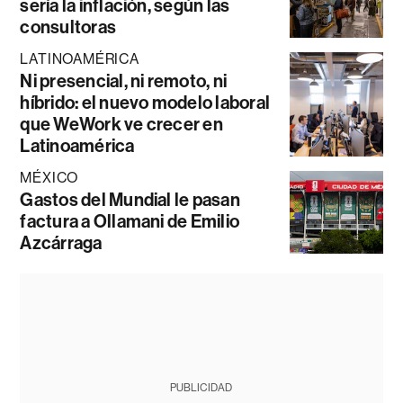
sería la inflación, según las
consultoras
LATINOAMÉRICA
Ni presencial, ni remoto, ni
híbrido: el nuevo modelo laboral
que WeWork ve crecer en
Latinoamérica
MÉXICO
Gastos del Mundial le pasan
factura a Ollamani de Emilio
Azcárraga
PUBLICIDAD