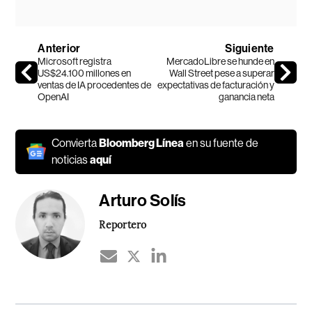
Anterior
Siguiente
Microsoft registra
MercadoLibre se hunde en
US$24.100 millones en
Wall Street pese a superar
ventas de IA procedentes de
expectativas de facturación y
OpenAI
ganancia neta
Convierta
Bloomberg Línea
en su fuente de
noticias
aquí
Arturo Solís
Reportero