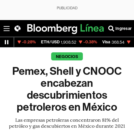
PUBLICIDAD
Ingresar
0.28%
ETH/USD
-0.38%
Visa
-0.28%
Merc
1,908.52
368.54
NEGOCIOS
Pemex, Shell y CNOOC
encabezan
descubrimientos
petroleros en México
Las empresas petroleras concentraron 81% del
petróleo y gas descubiertos en México durante 2021