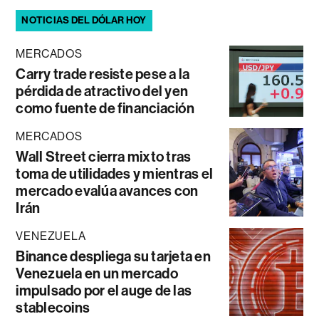
NOTICIAS DEL DÓLAR HOY
MERCADOS
Carry trade resiste pese a la
pérdida de atractivo del yen
como fuente de financiación
MERCADOS
Wall Street cierra mixto tras
toma de utilidades y mientras el
mercado evalúa avances con
Irán
VENEZUELA
Binance despliega su tarjeta en
Venezuela en un mercado
impulsado por el auge de las
stablecoins