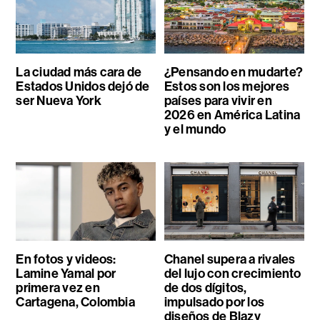
La ciudad más cara de
¿Pensando en mudarte?
Estados Unidos dejó de
Estos son los mejores
ser Nueva York
países para vivir en
2026 en América Latina
y el mundo
En fotos y videos:
Chanel supera a rivales
Lamine Yamal por
del lujo con crecimiento
primera vez en
de dos dígitos,
Cartagena, Colombia
impulsado por los
diseños de Blazy