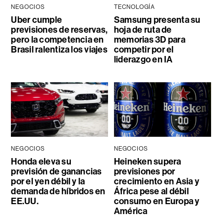
NEGOCIOS
TECNOLOGÍA
Uber cumple
Samsung presenta su
previsiones de reservas,
hoja de ruta de
pero la competencia en
memorias 3D para
Brasil ralentiza los viajes
competir por el
liderazgo en IA
NEGOCIOS
NEGOCIOS
Honda eleva su
Heineken supera
previsión de ganancias
previsiones por
por el yen débil y la
crecimiento en Asia y
demanda de híbridos en
África pese al débil
EE.UU.
consumo en Europa y
América