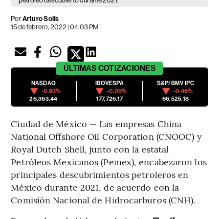
petróleo descubierto durante 2021.
Por
Arturo Solís
15 de febrero, 2022 | 04:03 PM
ÚLTIMAS
COTIZACIONES
NASDAQ
IBOVESPA
S&P/BMV IPC
-0.83%
-0.09%
-0.46%
26,363.44
177,726.17
66,525.18
Ciudad de México — Las empresas China
National Offshore Oil Corporation (CNOOC) y
Royal Dutch Shell, junto con la estatal
Petróleos Mexicanos (Pemex), encabezaron los
principales descubrimientos petroleros en
México durante 2021, de acuerdo con la
Comisión Nacional de Hidrocarburos (CNH).