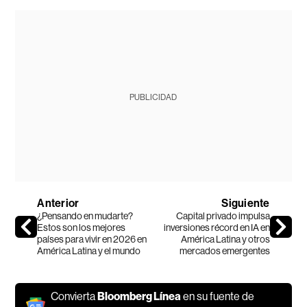
PUBLICIDAD
Anterior
Siguiente
¿Pensando en mudarte?
Capital privado impulsa
Estos son los mejores
inversiones récord en IA en
países para vivir en 2026 en
América Latina y otros
América Latina y el mundo
mercados emergentes
Convierta
Bloomberg Línea
en su fuente de