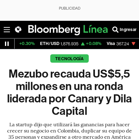
PUBLICIDAD
Ingresar
0.30%
ETH/USD
+0.08%
Visa
-0.64%
Mer
1,876.935
367.24
TECNOLOGÍA
Mezubo recauda US$5,5
millones en una ronda
liderada por Canary y Dila
Capital
La startup dijo que utilizará las ganancias para hacer
crecer su negocio en Colombia, duplicar su equipo de
35 personas y expandirse a otro mercado en América