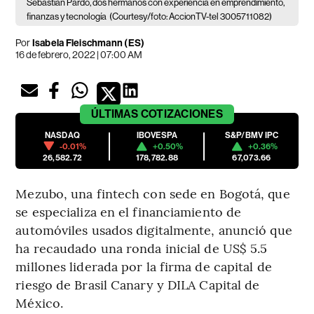
Sebastián Pardo, dos hermanos con experiencia en emprendimiento,
finanzas y tecnología
(Courtesy/foto: AccionTV-tel 3005711082)
Por
Isabela Fleischmann (ES)
16 de febrero, 2022 | 07:00 AM
ÚLTIMAS
COTIZACIONES
NASDAQ
IBOVESPA
S&P/BMV IPC
-0.01%
+0.50%
+0.36%
26,582.72
178,782.88
67,073.66
Mezubo, una fintech con sede en Bogotá, que
se especializa en el financiamiento de
automóviles usados digitalmente, anunció que
ha recaudado una ronda inicial de US$ 5.5
millones liderada por la firma de capital de
riesgo de Brasil Canary y DILA Capital de
México.