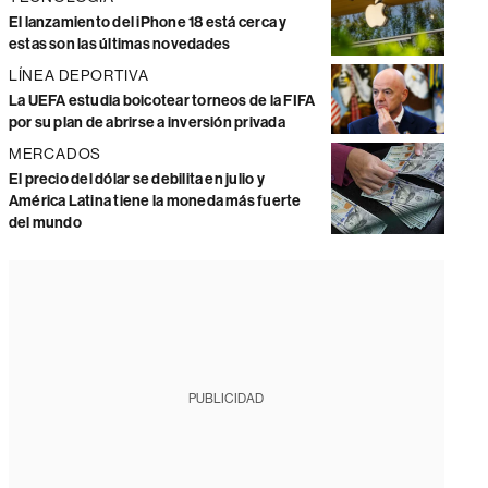
El lanzamiento del iPhone 18 está cerca y
estas son las últimas novedades
LÍNEA DEPORTIVA
La UEFA estudia boicotear torneos de la FIFA
por su plan de abrirse a inversión privada
MERCADOS
El precio del dólar se debilita en julio y
América Latina tiene la moneda más fuerte
del mundo
PUBLICIDAD