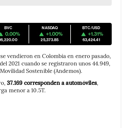
BVC
NASDAQ
BTC/USD
0.00%
+1.00%
+1.31%
16,220.00
25,373.85
63,424.41
 se vendieron en Colombia en enero pasado,
el 2021 cuando se registraron unos 44.949,
 Movilidad Sostenible (Andemos).
ro,
37.169 corresponden a automóviles
,
arga menor a 10.5T.