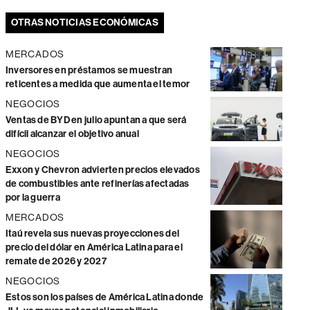
OTRAS NOTICIAS ECONÓMICAS
MERCADOS
Inversores en préstamos se muestran
reticentes a medida que aumenta el temor
NEGOCIOS
Ventas de BYD en julio apuntan a que será
difícil alcanzar el objetivo anual
NEGOCIOS
Exxon y Chevron advierten precios elevados
de combustibles ante refinerías afectadas
por la guerra
MERCADOS
Itaú revela sus nuevas proyecciones del
precio del dólar en América Latina para el
remate de 2026 y 2027
NEGOCIOS
Estos son los países de América Latina donde