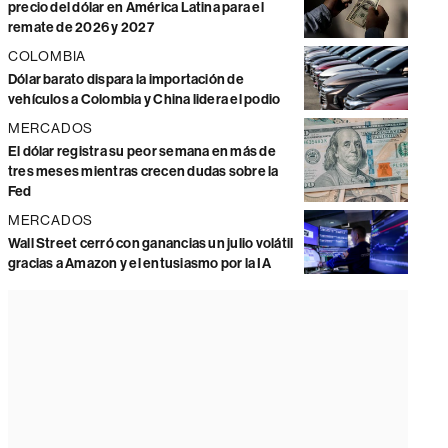
precio del dólar en América Latina para el
remate de 2026 y 2027
COLOMBIA
Dólar barato dispara la importación de
vehículos a Colombia y China lidera el podio
MERCADOS
El dólar registra su peor semana en más de
tres meses mientras crecen dudas sobre la
Fed
MERCADOS
Wall Street cerró con ganancias un julio volátil
gracias a Amazon y el entusiasmo por la IA