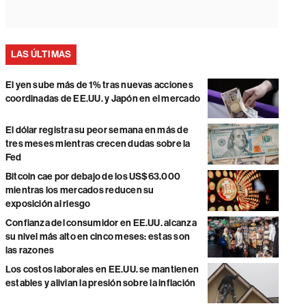
LAS ÚLTIMAS
El yen sube más de 1% tras nuevas acciones
coordinadas de EE.UU. y Japón en el mercado
El dólar registra su peor semana en más de
tres meses mientras crecen dudas sobre la
Fed
Bitcoin cae por debajo de los US$63.000
mientras los mercados reducen su
exposición al riesgo
Confianza del consumidor en EE.UU. alcanza
su nivel más alto en cinco meses: estas son
las razones
Los costos laborales en EE.UU. se mantienen
estables y alivian la presión sobre la inflación