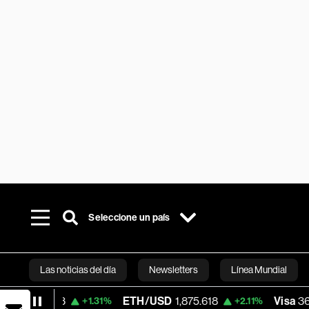
Seleccione un país
Las noticias del día
Newsletters
Línea Mundial
ETH/USD
1,875.618
Visa
366.13
+1.31%
+2.11%
-0.04%
Bloomberg 