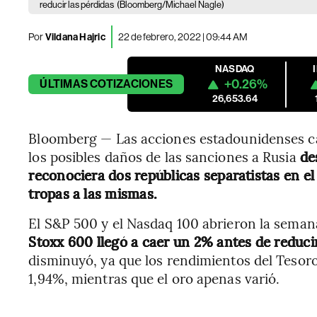
reducir las pérdidas
(Bloomberg/Michael Nagle)
Por
Vildana Hajric
22 de febrero, 2022 | 09:44 AM
NASDAQ
+0.26%
ÚLTIMAS
COTIZACIONES
26,653.64
Bloomberg — Las acciones estadounidenses c
los posibles daños de las sanciones a Rusia
de
reconociera dos repúblicas separatistas en el
tropas a las mismas.
El S&P 500 y el Nasdaq 100 abrieron la semana a
Stoxx 600 llegó a caer un 2% antes de reducir
disminuyó, ya que los rendimientos del Tesoro
1,94%, mientras que el oro apenas varió.