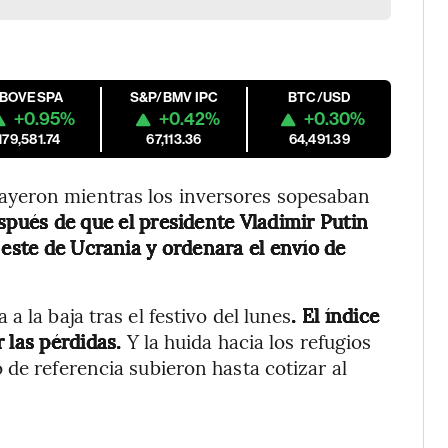
IBOVESPA
S&P/BMV IPC
BTC/USD
+0.95%
+0.42%
+0.30%
179,581.74
67,113.36
64,491.39
ayeron mientras los inversores sopesaban
spués de que el presidente Vladimir Putin
 este de Ucrania y ordenara el envío de
 la baja tras el festivo del lunes
. El índice
 las pérdidas.
Y la huida hacia los refugios
 de referencia subieron hasta cotizar al