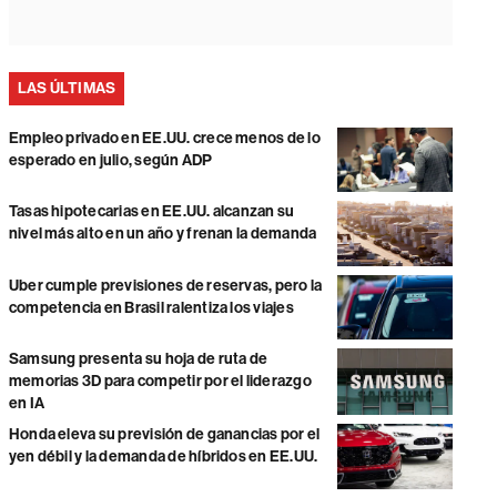
LAS ÚLTIMAS
Empleo privado en EE.UU. crece menos de lo
esperado en julio, según ADP
Tasas hipotecarias en EE.UU. alcanzan su
nivel más alto en un año y frenan la demanda
Uber cumple previsiones de reservas, pero la
competencia en Brasil ralentiza los viajes
Samsung presenta su hoja de ruta de
memorias 3D para competir por el liderazgo
en IA
Honda eleva su previsión de ganancias por el
yen débil y la demanda de híbridos en EE.UU.