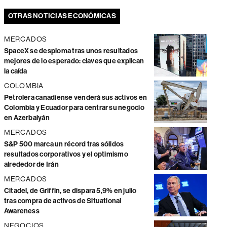
OTRAS NOTICIAS ECONÓMICAS
MERCADOS
SpaceX se desploma tras unos resultados
mejores de lo esperado: claves que explican
la caída
COLOMBIA
Petrolera canadiense venderá sus activos en
Colombia y Ecuador para centrar su negocio
en Azerbaiyán
MERCADOS
S&P 500 marca un récord tras sólidos
resultados corporativos y el optimismo
alrededor de Irán
MERCADOS
Citadel, de Griffin, se dispara 5,9% en julio
tras compra de activos de Situational
Awareness
NEGOCIOS