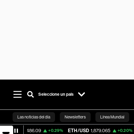
Seleccione un país
Las noticias del día
Newsletters
Línea Mundial
486.09
ETH/USD
1,879.065
Visa
370.45
+0.29%
+0.20%
Bloomberg 