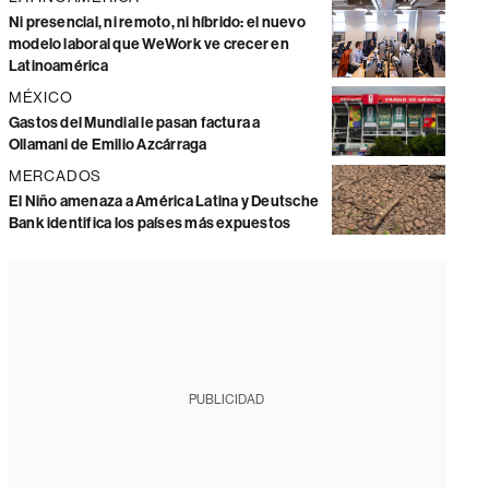
Ni presencial, ni remoto, ni híbrido: el nuevo
modelo laboral que WeWork ve crecer en
Latinoamérica
MÉXICO
Gastos del Mundial le pasan factura a
Ollamani de Emilio Azcárraga
MERCADOS
El Niño amenaza a América Latina y Deutsche
Bank identifica los países más expuestos
PUBLICIDAD