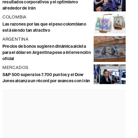
resultados corporativos y el optimismo
alrededor de Irán
COLOMBIA
Las razones por las que el peso colombiano
está siendo tan atractivo
ARGENTINA
Precios de bonos sugieren dinámica alcista
para el dólar en Argentina pese a intervención
oficial
MERCADOS
S&P 500 supera los 7.700 puntos y el Dow
Jones alcanza un récord por avances con Irán