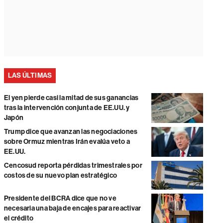
LAS ÚLTIMAS
El yen pierde casi la mitad de sus ganancias
tras la intervención conjunta de EE.UU. y
Japón
Trump dice que avanzan las negociaciones
sobre Ormuz mientras Irán evalúa veto a
EE.UU.
Cencosud reporta pérdidas trimestrales por
costos de su nuevo plan estratégico
Presidente del BCRA dice que no ve
necesaria una baja de encajes para reactivar
el crédito