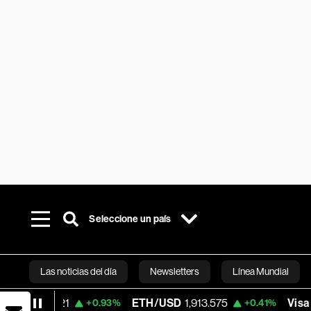
Seleccione un país
Las noticias del día
Newsletters
Línea Mundial
1
ETH/USD
1,913.575
Visa
370.47
+0.93%
+0.41%
+0.
Bloomberg 