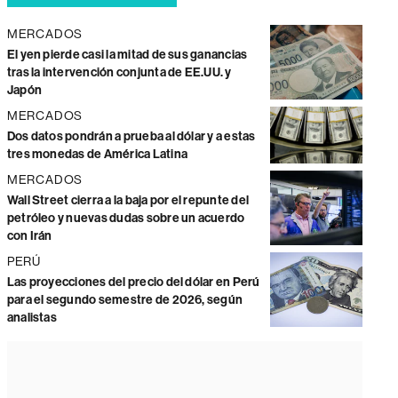
MERCADOS
El yen pierde casi la mitad de sus ganancias
tras la intervención conjunta de EE.UU. y
Japón
MERCADOS
Dos datos pondrán a prueba al dólar y a estas
tres monedas de América Latina
MERCADOS
Wall Street cierra a la baja por el repunte del
petróleo y nuevas dudas sobre un acuerdo
con Irán
PERÚ
Las proyecciones del precio del dólar en Perú
para el segundo semestre de 2026, según
analistas