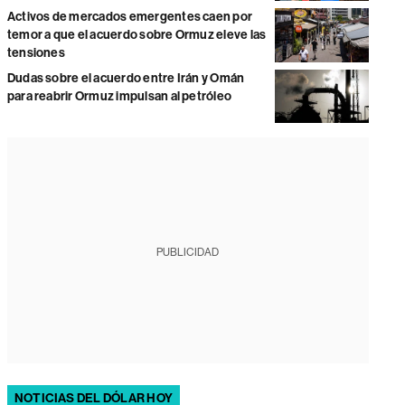
Activos de mercados emergentes caen por
temor a que el acuerdo sobre Ormuz eleve las
tensiones
Dudas sobre el acuerdo entre Irán y Omán
para reabrir Ormuz impulsan al petróleo
PUBLICIDAD
NOTICIAS DEL DÓLAR HOY