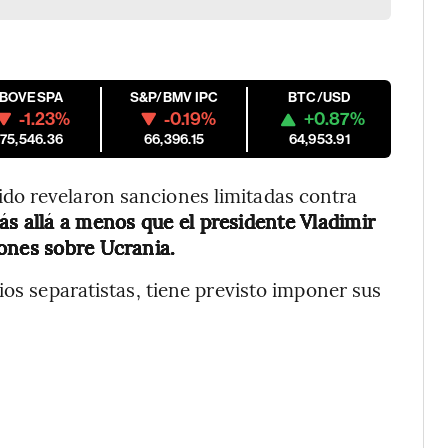
IBOVESPA
S&P/BMV IPC
BTC/USD
-1.23%
-0.19%
+0.87%
175,546.36
66,396.15
64,953.91
do revelaron sanciones limitadas contra
ás allá a menos que el presidente Vladimir
ones sobre Ucrania.
ios separatistas, tiene previsto imponer sus