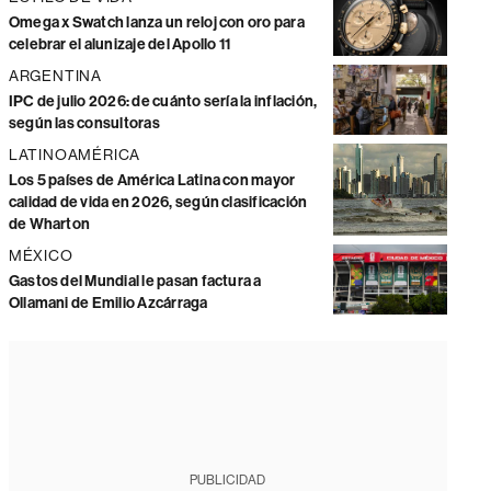
Omega x Swatch lanza un reloj con oro para
celebrar el alunizaje del Apollo 11
ARGENTINA
IPC de julio 2026: de cuánto sería la inflación,
según las consultoras
LATINOAMÉRICA
Los 5 países de América Latina con mayor
calidad de vida en 2026, según clasificación
de Wharton
MÉXICO
Gastos del Mundial le pasan factura a
Ollamani de Emilio Azcárraga
PUBLICIDAD