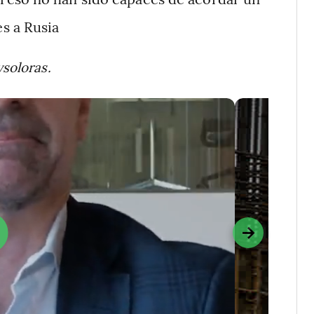
s a Rusia
ysoloras.