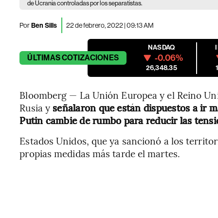
de Ucrania controladas por los separatistas.
Por
Ben Sills
22 de febrero, 2022 | 09:13 AM
NASDAQ
-0.06%
ÚLTIMAS
COTIZACIONES
26,348.35
Bloomberg — La Unión Europea y el Reino Uni
Rusia y
señalaron que están dispuestos a ir m
Putin cambie de rumbo para reducir las tensi
Estados Unidos, que ya sancionó a los territor
propias medidas más tarde el martes.