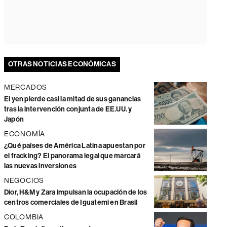
OTRAS NOTICIAS ECONÓMICAS
MERCADOS
El yen pierde casi la mitad de sus ganancias
tras la intervención conjunta de EE.UU. y
Japón
ECONOMÍA
¿Qué países de América Latina apuestan por
el fracking? El panorama legal que marcará
las nuevas inversiones
NEGOCIOS
Dior, H&M y Zara impulsan la ocupación de los
centros comerciales de Iguatemi en Brasil
COLOMBIA