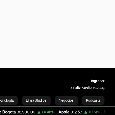
Ingresar
ecnología
Línea Studios
Negocios
Podcasts
00.00
Apple
312.53
USD COP
3,159.39
+0.46%
+0.51%
English