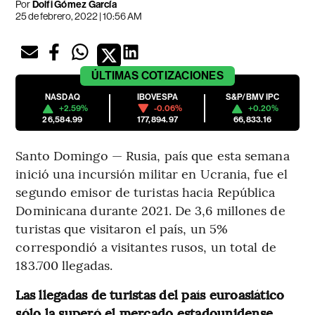
Por
Dolfi Gómez García
25 de febrero, 2022 | 10:56 AM
ÚLTIMAS
COTIZACIONES
NASDAQ
IBOVESPA
S&P/BMV IPC
+2.59%
-0.06%
+0.20%
26,584.99
177,894.97
66,833.16
Santo Domingo — Rusia, país que esta semana
inició una incursión militar en Ucrania, fue el
segundo emisor de turistas hacia República
Dominicana durante 2021. De 3,6 millones de
turistas que visitaron el país, un 5%
correspondió a visitantes rusos, un total de
183.700 llegadas.
Las llegadas de turistas del país euroasiático
sólo la superó el mercado estadounidense,