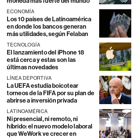
moneda más fuerte del mundo
ECONOMÍA
Los 10 países de Latinoamérica
en donde los bancos generan
más utilidades, según Felaban
TECNOLOGÍA
El lanzamiento del iPhone 18
está cerca y estas son las
últimas novedades
LÍNEA DEPORTIVA
La UEFA estudia boicotear
torneos de la FIFA por su plan de
abrirse a inversión privada
LATINOAMÉRICA
Ni presencial, ni remoto, ni
híbrido: el nuevo modelo laboral
que WeWork ve crecer en