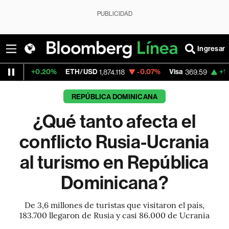
PUBLICIDAD
Ingresar
0%
ETH/USD
-0.07%
Visa
+1.07%
Mercado
1,874.118
369.59
REPÚBLICA DOMINICANA
¿Qué tanto afecta el
conflicto Rusia-Ucrania
al turismo en República
Dominicana?
De 3,6 millones de turistas que visitaron el país,
183.700 llegaron de Rusia y casi 86.000 de Ucrania