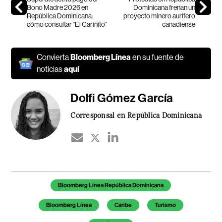
Bono Madre 2026 en
Dominicana frenan un
República Dominicana:
proyecto minero aurífero
cómo consultar “El Cariñito”
canadiense
Convierta
Bloomberg Línea
en su fuente de
noticias
aquí
Dolfi Gómez García
Corresponsal en República Dominicana
Temas de este artículo
Bloomberg Línea República Dominicana
Bloomberg Línea
Caribe
Turismo