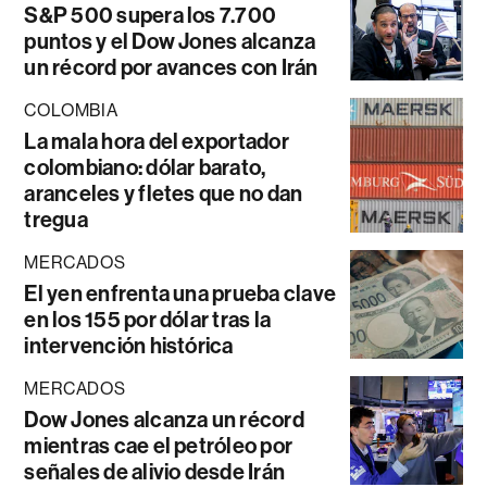
S&P 500 supera los 7.700
puntos y el Dow Jones alcanza
un récord por avances con Irán
COLOMBIA
La mala hora del exportador
colombiano: dólar barato,
aranceles y fletes que no dan
tregua
MERCADOS
El yen enfrenta una prueba clave
en los 155 por dólar tras la
intervención histórica
MERCADOS
Dow Jones alcanza un récord
mientras cae el petróleo por
señales de alivio desde Irán