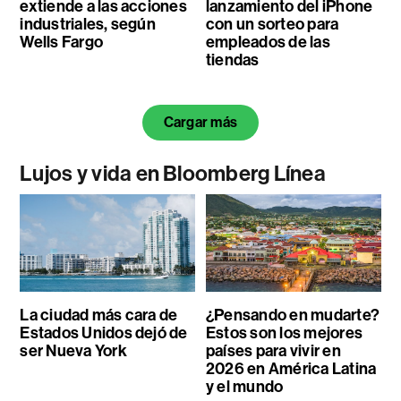
extiende a las acciones
lanzamiento del iPhone
industriales, según
con un sorteo para
Wells Fargo
empleados de las
tiendas
Cargar más
Lujos y vida en Bloomberg Línea
La ciudad más cara de
¿Pensando en mudarte?
Estados Unidos dejó de
Estos son los mejores
ser Nueva York
países para vivir en
2026 en América Latina
y el mundo