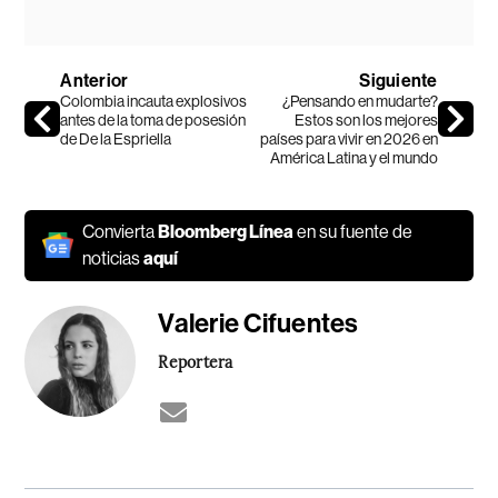
Anterior
Siguiente
Colombia incauta explosivos
¿Pensando en mudarte?
antes de la toma de posesión
Estos son los mejores
de De la Espriella
países para vivir en 2026 en
América Latina y el mundo
Convierta
Bloomberg Línea
en su fuente de
noticias
aquí
Valerie Cifuentes
Reportera