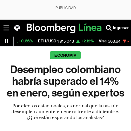
PUBLICIDAD
Ingresar
.66%
ETH/USD
+2.12%
Visa
-0.20%
Merc
1,915.043
368.84
ECONOMÍA
Desempleo colombiano
habría superado el 14%
en enero, según expertos
Por efectos estacionales, es normal que la tasa de
desempleo aumente en enero frente a diciembre.
¿Qué están esperando los analistas?