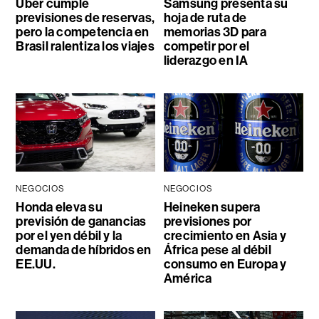
Uber cumple
Samsung presenta su
previsiones de reservas,
hoja de ruta de
pero la competencia en
memorias 3D para
Brasil ralentiza los viajes
competir por el
liderazgo en IA
NEGOCIOS
NEGOCIOS
Honda eleva su
Heineken supera
previsión de ganancias
previsiones por
por el yen débil y la
crecimiento en Asia y
demanda de híbridos en
África pese al débil
EE.UU.
consumo en Europa y
América