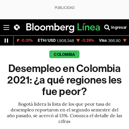
PUBLICIDAD
Ingresar
0.31%
ETH/USD
-0.39%
Visa
-0.44%
Mer
1,908.348
366.90
COLOMBIA
Desempleo en Colombia
2021: ¿a qué regiones les
fue peor?
Bogotá lidera la lista de los que peor tasa de
desempleo reportaron en el segundo semestre del
año pasado, se acercó al 13%. Conozca el detalle de las
cifras