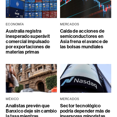
ECONOMÍA
MERCADOS
Australia registra
Caída de acciones de
inesperado superávit
semiconductores en
comercial impulsado
Asia frena el avance de
por exportaciones de
las bolsas mundiales
materias primas
MÉXICO
MERCADOS
Analistas prevén que
Sector tecnológico
Banxico deje sin cambio
podría depender más de
la tasa mientras
inversores minoristas