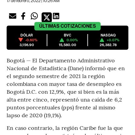
17 de febrero, 2022 | 10:26 AM
ÚLTIMAS
COTIZACIONES
DÓLAR
BVC
NASDAQ
-0.60%
0.00%
+0.07%
3,156.90
15,580.00
26,382.78
Bogotá — El Departamento Administrativo
Nacional de Estadística (Dane) informó que en
el segundo semestre de 2021 la región
colombiana con mayor tasa de desempleo es
Bogotá D.C. con 12,9%, que si bien es la más
alta entre cinco, representó una caída de 6,2
puntos porcentuales (pps) frente al mismo
lapso de 2020 (19,1%).
En caso contrario, la región Caribe fue la que