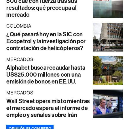
500 cae con fuerza tras sus
resultados: qué preocupa al
mercado
COLOMBIA
¿Qué pasará hoy en la SIC con
Ecopetrol y la investigación por
contratación de helicópteros?
MERCADOS
Alphabet busca recaudar hasta
US$25.000 millones con una
emisión de bonos en EE.UU.
MERCADOS
Wall Street opera mixto mientras
el mercado espera el informe de
empleo y señales sobre Irán
OPINIÓN BLOOMBERG