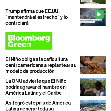
Trump afirma que EE.UU.
"mantendrá el estrecho" y lo
controlará
El Niño obliga a la caficultura
centroamericana a replantear su
modelo de producción
La ONU advierte que El Niño
podría agravar el hambre en
América Latina y el Caribe
Así logró este país de América
Latina generar toda su