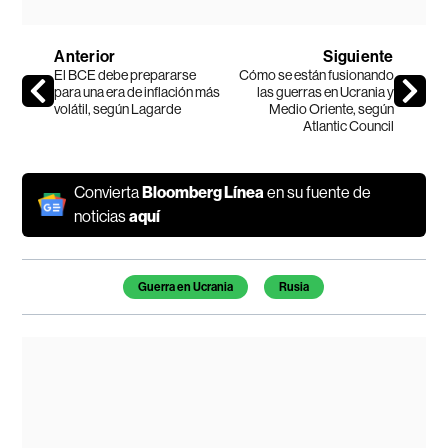
Anterior
Siguiente
El BCE debe prepararse
Cómo se están fusionando
para una era de inflación más
las guerras en Ucrania y
volátil, según Lagarde
Medio Oriente, según
Atlantic Council
Convierta
Bloomberg Línea
en su fuente de
noticias
aquí
Temas de este artículo
Guerra en Ucrania
Rusia