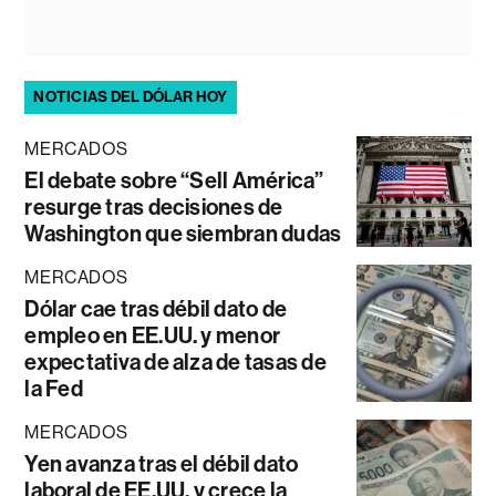
NOTICIAS DEL DÓLAR HOY
MERCADOS
El debate sobre “Sell América”
resurge tras decisiones de
Washington que siembran dudas
MERCADOS
Dólar cae tras débil dato de
empleo en EE.UU. y menor
expectativa de alza de tasas de
la Fed
MERCADOS
Yen avanza tras el débil dato
laboral de EE.UU. y crece la