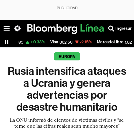
PUBLICIDAD
Ingresar
+0.33%
Visa
-2.15%
MercadoLibre
-0.14
362.50
1,821.795
EUROPA
Rusia intensifica ataques
a Ucrania y genera
advertencias por
desastre humanitario
La ONU informó de cientos de víctimas civiles y “se
teme que las cifras reales sean mucho mayores”