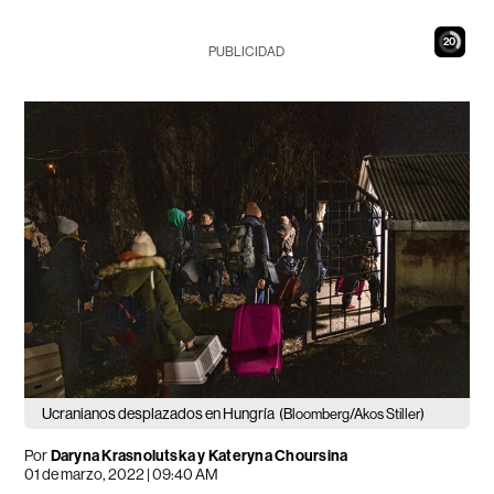
19
PUBLICIDAD
Ucranianos desplazados en Hungría
(Bloomberg/Akos Stiller)
Por
Daryna Krasnolutska y Kateryna Choursina
01 de marzo, 2022 | 09:40 AM