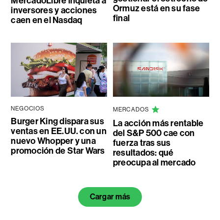
MercadoLibre inquieta a
Ormuz está en su fase
inversores y acciones
final
caen en el Nasdaq
NEGOCIOS
MERCADOS
Burger King dispara sus
La acción más rentable
ventas en EE.UU. con un
del S&P 500 cae con
nuevo Whopper y una
fuerza tras sus
promoción de Star Wars
resultados: qué
preocupa al mercado
Cargar más