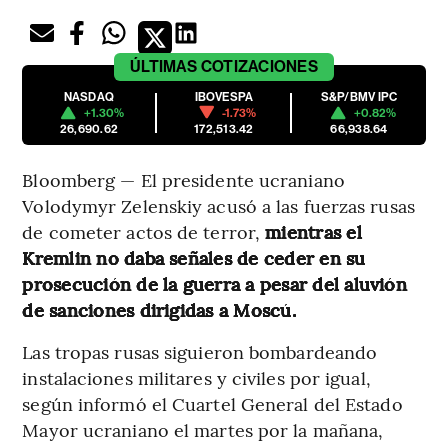
ÚLTIMAS
COTIZACIONES
NASDAQ
IBOVESPA
S&P/BMV IPC
+1.30%
-1.73%
+0.82%
26,690.62
172,513.42
66,938.64
Bloomberg — El presidente ucraniano
Volodymyr Zelenskiy acusó a las fuerzas rusas
de cometer actos de terror,
mientras el
Kremlin no daba señales de ceder en su
prosecución de la guerra a pesar del aluvión
de sanciones dirigidas a Moscú.
Las tropas rusas siguieron bombardeando
instalaciones militares y civiles por igual,
según informó el Cuartel General del Estado
Mayor ucraniano el martes por la mañana,