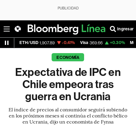
PUBLICIDAD
Ingresar
H/USD
-0.41%
Visa
+0.30%
MercadoLibre
1,907.89
369.66
1
ECONOMÍA
Expectativa de IPC en
Chile empeora tras
guerra en Ucrania
El índice de precios al consumidor seguirá subiendo
en los próximos meses si continúa el conflicto bélico
en Ucrania, dijo un economista de Fynsa