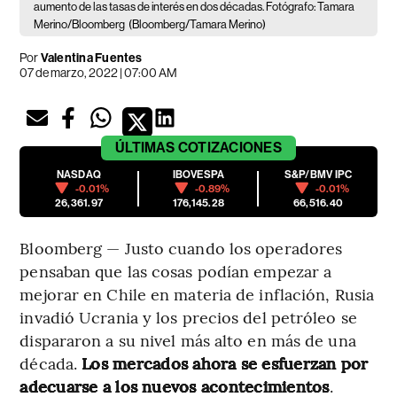
aumento de las tasas de interés en dos décadas. Fotógrafo: Tamara
Merino/Bloomberg
(Bloomberg/Tamara Merino)
Por
Valentina Fuentes
07 de marzo, 2022 | 07:00 AM
ÚLTIMAS
COTIZACIONES
NASDAQ
IBOVESPA
S&P/BMV IPC
-0.01%
-0.89%
-0.01%
26,361.97
176,145.28
66,516.40
Bloomberg — Justo cuando los operadores
pensaban que las cosas podían empezar a
mejorar en Chile en materia de inflación, Rusia
invadió Ucrania y los precios del petróleo se
dispararon a su nivel más alto en más de una
década.
Los mercados ahora se esfuerzan por
adecuarse a los nuevos acontecimientos
.