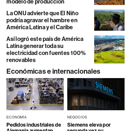
modelo de producción
La ONU advierte que El Niño
podría agravar el hambre en
América Latina y el Caribe
Así logró este país de América
Latina generar toda su
electricidad con fuentes 100%
renovables
Económicas e internacionales
ECONOMÍA
NEGOCIOS
Pedidos industriales de
Siemens eleva por
Alemania aumentan
segunda vez su