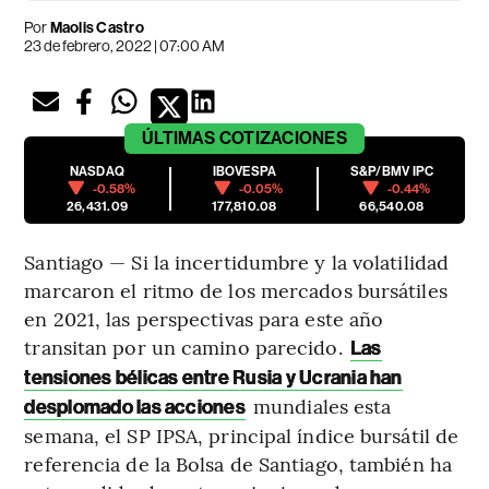
Por
Maolis Castro
23 de febrero, 2022 | 07:00 AM
ÚLTIMAS
COTIZACIONES
NASDAQ
IBOVESPA
S&P/BMV IPC
-0.58%
-0.05%
-0.44%
26,431.09
177,810.08
66,540.08
Santiago — Si la incertidumbre y la volatilidad
marcaron el ritmo de los mercados bursátiles
en 2021, las perspectivas para este año
transitan por un camino parecido.
Las
tensiones bélicas entre Rusia y Ucrania han
mundiales esta
desplomado las acciones
semana, el SP IPSA, principal índice bursátil de
referencia de la Bolsa de Santiago, también ha