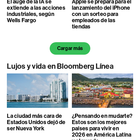
El auge de la IA se
Apple se prepara para el
extiende a las acciones
lanzamiento del iPhone
industriales, según
con un sorteo para
Wells Fargo
empleados de las
tiendas
Cargar más
Lujos y vida en Bloomberg Línea
La ciudad más cara de
¿Pensando en mudarte?
Estados Unidos dejó de
Estos son los mejores
ser Nueva York
países para vivir en
2026 en América Latina