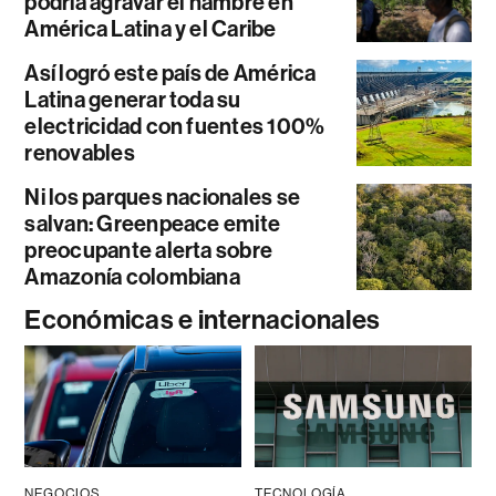
podría agravar el hambre en
América Latina y el Caribe
Así logró este país de América
Latina generar toda su
electricidad con fuentes 100%
renovables
Ni los parques nacionales se
salvan: Greenpeace emite
preocupante alerta sobre
Amazonía colombiana
Económicas e internacionales
NEGOCIOS
TECNOLOGÍA