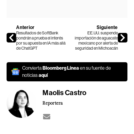
Anterior
Siguiente
Resultados de SoftBank
EE.UU. suspende
pondrán a prueba el interés
importación de aguacate
por su apuesta en IA más allá
mexicano por alerta de
de ChatGPT
seguridad en Michoacán
Convierta
Bloomberg Línea
en su fuente de
noticias
aquí
Maolis Castro
Reportera