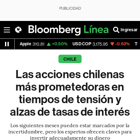
PUBLICIDAD
Ingresar
+0.50%
USD COP
-0.63%
Tesla
-1
310.81
3,175.95
321.78
CHILE
Las acciones chilenas
más prometedoras en
tiempos de tensión y
alzas de tasas de interés
Los siguientes meses pueden estar marcados por la
incertidumbre, pero los expertos ofrecen claves para
invertir adecuadamente su dinero