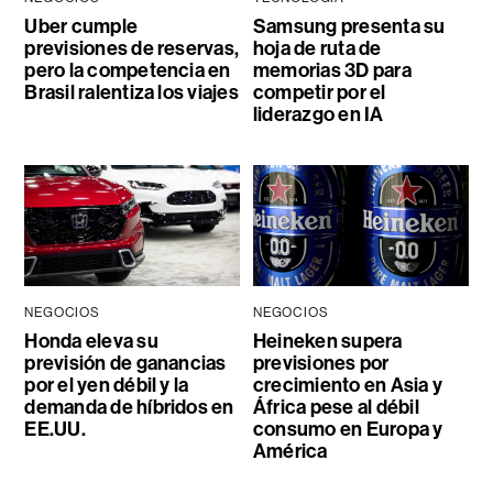
Uber cumple
Samsung presenta su
previsiones de reservas,
hoja de ruta de
pero la competencia en
memorias 3D para
Brasil ralentiza los viajes
competir por el
liderazgo en IA
NEGOCIOS
NEGOCIOS
Honda eleva su
Heineken supera
previsión de ganancias
previsiones por
por el yen débil y la
crecimiento en Asia y
demanda de híbridos en
África pese al débil
EE.UU.
consumo en Europa y
América