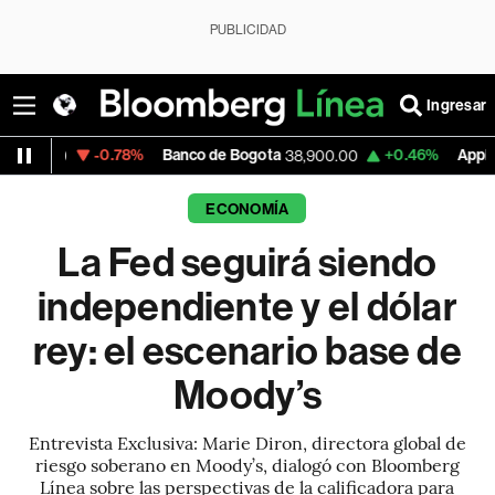
PUBLICIDAD
Ingresar
-0.78%
Banco de Bogota
+0.46%
Apple
-0
38,900.00
312.36
ECONOMÍA
La Fed seguirá siendo
independiente y el dólar
rey: el escenario base de
Moody’s
Entrevista Exclusiva: Marie Diron, directora global de
riesgo soberano en Moody’s, dialogó con Bloomberg
Línea sobre las perspectivas de la calificadora para