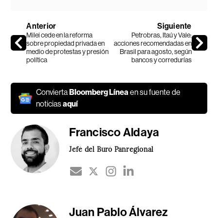
Anterior
Siguiente
Milei cede en la reforma
Petrobras, Itaú y Vale:
sobre propiedad privada en
acciones recomendadas en
medio de protestas y presión
Brasil para agosto, según
política
bancos y corredurías
Convierta
Bloomberg Línea
en su fuente de
noticias
aquí
Francisco Aldaya
Jefé del Buró Panregional
Juan Pablo Álvarez