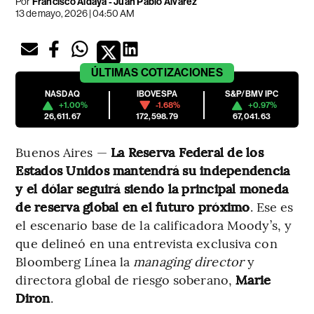
Por
Francisco Aldaya
-
Juan Pablo Álvarez
13 de mayo, 2026 | 04:50 AM
ÚLTIMAS
COTIZACIONES
NASDAQ
IBOVESPA
S&P/BMV IPC
+1.00%
-1.68%
+0.97%
26,611.67
172,598.79
67,041.63
Buenos Aires —
La Reserva Federal de los
Estados Unidos mantendrá su independencia
y el dólar seguirá siendo la principal moneda
de reserva global en el futuro próximo
. Ese es
el escenario base de la calificadora Moody’s, y
que delineó en una entrevista exclusiva con
Bloomberg Línea la
managing director
y
directora global de riesgo soberano,
Marie
Diron
.