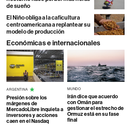
de sueño
El Niño obliga a la caficultura
centroamericana a replantear su
modelo de producción
Económicas e internacionales
MUNDO
ARGENTINA
Irán dice que acuerdo
Presión sobre los
con Omán para
márgenes de
gestionar el estrecho de
MercadoLibre inquieta a
Ormuz está en su fase
inversores y acciones
final
caen en el Nasdaq