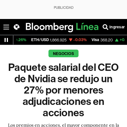
PUBLICIDAD
Ingresar
26%
ETH/USD
-0.03%
Visa
+0.69%
Merc
1,866.925
368.20
NEGOCIOS
Paquete salarial del CEO
de Nvidia se redujo un
27% por menores
adjudicaciones en
acciones
Los premios en acciones, el mayor componente en la