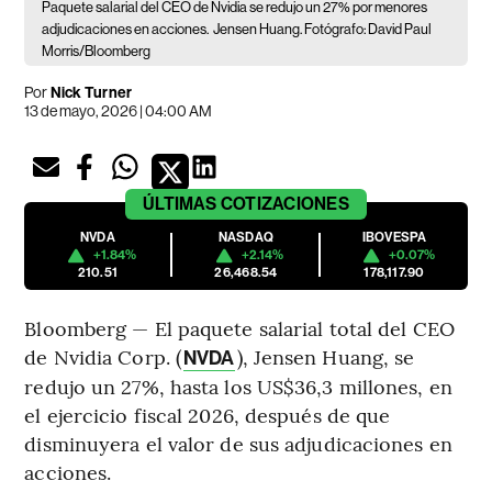
Paquete salarial del CEO de Nvidia se redujo un 27% por menores
adjudicaciones en acciones.
Jensen Huang. Fotógrafo: David Paul
Morris/Bloomberg
Por
Nick Turner
13 de mayo, 2026 | 04:00 AM
ÚLTIMAS
COTIZACIONES
NVDA
NASDAQ
IBOVESPA
+1.84%
+2.14%
+0.07%
210.51
26,468.54
178,117.90
Bloomberg — El paquete salarial total del CEO
de Nvidia Corp. (
), Jensen Huang, se
NVDA
redujo un 27%, hasta los US$36,3 millones, en
el ejercicio fiscal 2026, después de que
disminuyera el valor de sus adjudicaciones en
acciones.