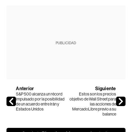
PUBLICIDAD
Anterior
Siguiente
S&P 500 alcanza un récord
Estos son los precios
impulsado por la posibilidad
objetivo de Wall Street para
de un acuerdo entre Irán y
las acciones de
Estados Unidos
MercadoLibre previo a su
balance