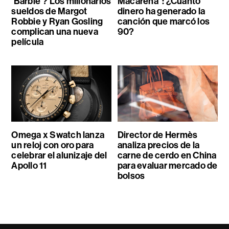
‘Barbie’? Los millonarios
Macarena”: ¿Cuánto
sueldos de Margot
dinero ha generado la
Robbie y Ryan Gosling
canción que marcó los
complican una nueva
90?
película
Omega x Swatch lanza
Director de Hermès
un reloj con oro para
analiza precios de la
celebrar el alunizaje del
carne de cerdo en China
Apollo 11
para evaluar mercado de
bolsos