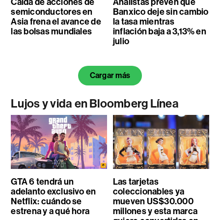
Caída de acciones de
Analistas prevén que
semiconductores en
Banxico deje sin cambio
Asia frena el avance de
la tasa mientras
las bolsas mundiales
inflación baja a 3,13% en
julio
Cargar más
Lujos y vida en Bloomberg Línea
GTA 6 tendrá un
Las tarjetas
adelanto exclusivo en
coleccionables ya
Netflix: cuándo se
mueven US$30.000
estrena y a qué hora
millones y esta marca