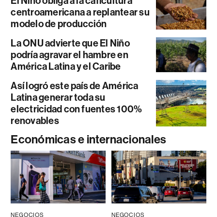
El Niño obliga a la caficultura
centroamericana a replantear su
modelo de producción
La ONU advierte que El Niño
podría agravar el hambre en
América Latina y el Caribe
Así logró este país de América
Latina generar toda su
electricidad con fuentes 100%
renovables
Económicas e internacionales
NEGOCIOS
NEGOCIOS