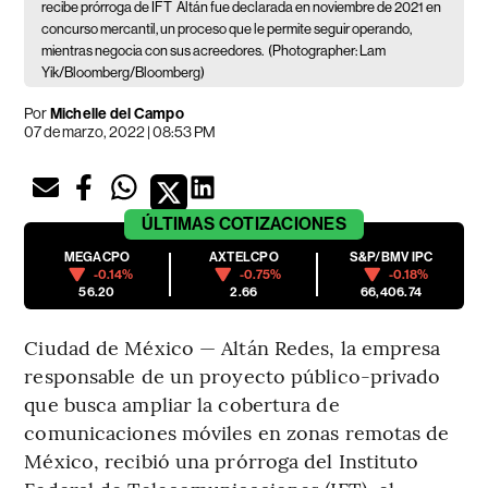
recibe prórroga de IFT
Altán fue declarada en noviembre de 2021 en
concurso mercantil, un proceso que le permite seguir operando,
mientras negocia con sus acreedores.
(Photographer: Lam
Yik/Bloomberg/Bloomberg)
Por
Michelle del Campo
07 de marzo, 2022 | 08:53 PM
ÚLTIMAS
COTIZACIONES
MEGACPO
AXTELCPO
S&P/BMV IPC
-0.14%
-0.75%
-0.18%
56.20
2.66
66,406.74
Ciudad de México — Altán Redes, la empresa
responsable de un proyecto público-privado
que busca ampliar la cobertura de
comunicaciones móviles en zonas remotas de
México, recibió una prórroga del Instituto