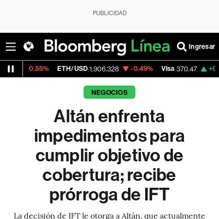
PUBLICIDAD
Ingresar
55%
ETH/USD
-0.49%
Visa
+0.52%
Merca
1,906.328
370.47
NEGOCIOS
Altán enfrenta
impedimentos para
cumplir objetivo de
cobertura; recibe
prórroga de IFT
La decisión de IFT le otorga a Altán, que actualmente