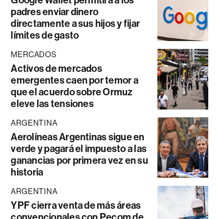
Google Wallet permitirá a los
padres enviar dinero
directamente a sus hijos y fijar
límites de gasto
MERCADOS
Activos de mercados
emergentes caen por temor a
que el acuerdo sobre Ormuz
eleve las tensiones
ARGENTINA
Aerolíneas Argentinas sigue en
verde y pagará el impuesto a las
ganancias por primera vez en su
historia
ARGENTINA
YPF cierra venta de más áreas
convencionales con Pecom de