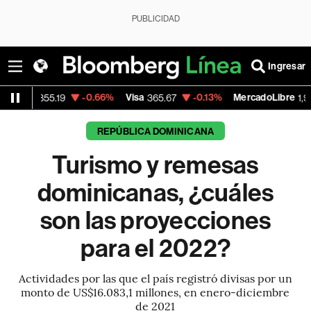
PUBLICIDAD
Ingresar
-0.66%
Visa
-0.13%
MercadoLibre
+1.11
9
365.67
1,900.47
REPÚBLICA DOMINICANA
Turismo y remesas
dominicanas, ¿cuáles
son las proyecciones
para el 2022?
Actividades por las que el país registró divisas por un
monto de US$16.083,1 millones, en enero-diciembre
de 2021