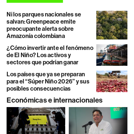
Ni los parques nacionales se
salvan: Greenpeace emite
preocupante alerta sobre
Amazonía colombiana
¿Cómo invertir ante el fenómeno
de El Niño? Los activos y
sectores que podrían ganar
Los países que ya se preparan
para el “Súper Niño 2026” y sus
posibles consecuencias
Económicas e internacionales