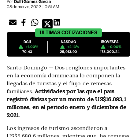
Por
Dolfi Gómez García
08 de marzo, 2022 | 10:51 AM
ÚLTIMAS
COTIZACIONES
DGII
NASDAQ
IBOVESPA
+1.00%
+2.13%
+0.00%
70.43
25,913.90
178,000.24
Santo Domingo — Dos renglones importantes
en la economía dominicana lo componen la
llegadas de turistas y el flujo de remesas
familiares.
Actividades por las que el país
registró divisas por un monto de US$16.083,1
millones, en el período enero y diciembre de
2021
.
Los ingresos de turismo ascendieron a
US$5.680,6 millones, mientras que, las remesas