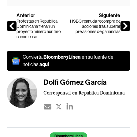
Anterior
Siguiente
Protestas en República
HSBC reanuda recompra de
Dominicana frenan un
acciones tras superar
proyecto minero aurífero
previsiones de ganancias
canadiense
Convierta
Bloomberg Línea
en su fuente de
noticias
aquí
Dolfi Gómez García
Corresponsal en República Dominicana
Temas de este artículo
Bloomberg Línea