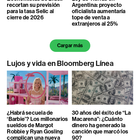
recortan su previsión
Argentina: proyecto
para la tasa Selic al
oficialista aumentaría
cierre de 2026
tope de venta a
extranjeros al 25%
Cargar más
Lujos y vida en Bloomberg Línea
¿Habrá secuela de
30 años del éxito de “La
‘Barbie’? Los millonarios
Macarena”: ¿Cuánto
sueldos de Margot
dinero ha generado la
Robbie y Ryan Gosling
canción que marcó los
complican una nueva
90?