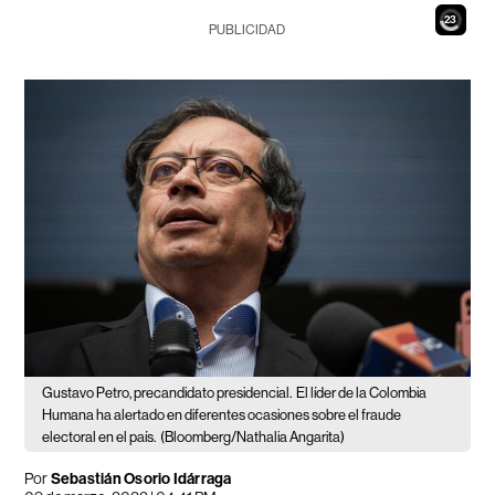
21
PUBLICIDAD
Gustavo Petro, precandidato presidencial.
El líder de la Colombia
Humana ha alertado en diferentes ocasiones sobre el fraude
electoral en el país.
(Bloomberg/Nathalia Angarita)
Por
Sebastián Osorio Idárraga