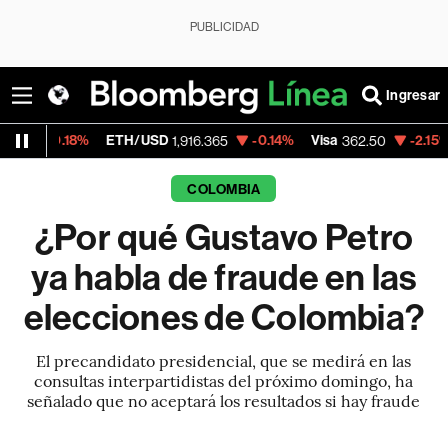
PUBLICIDAD
Ingresar
ETH/USD
-0.14%
Visa
-2.15%
MercadoLi
1,916.365
362.50
COLOMBIA
¿Por qué Gustavo Petro
ya habla de fraude en las
elecciones de Colombia?
El precandidato presidencial, que se medirá en las
consultas interpartidistas del próximo domingo, ha
señalado que no aceptará los resultados si hay fraude