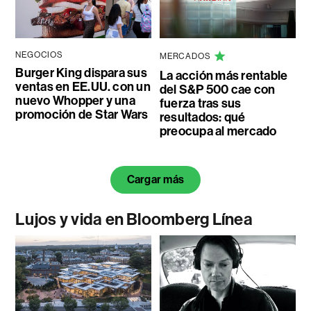
NEGOCIOS
MERCADOS
Burger King dispara sus
La acción más rentable
ventas en EE.UU. con un
del S&P 500 cae con
nuevo Whopper y una
fuerza tras sus
promoción de Star Wars
resultados: qué
preocupa al mercado
Cargar más
Lujos y vida en Bloomberg Línea