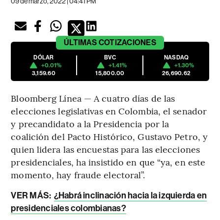
09 de marzo, 2022 | 04:41 PM
ÚLTIMAS
COTIZACIONES
DÓLAR
BVC
NASDAQ
+0.01%
+1.41%
+1.30%
3,159.60
15,800.00
26,690.62
Bloomberg Línea — A cuatro días de las
elecciones legislativas en Colombia, el senador
y precandidato a la Presidencia por la
coalición del Pacto Histórico, Gustavo Petro, y
quien lidera las encuestas para las elecciones
presidenciales, ha insistido en que “ya, en este
momento, hay fraude electoral”.
VER MÁS:
¿Habrá inclinación hacia la izquierda en
presidenciales colombianas?