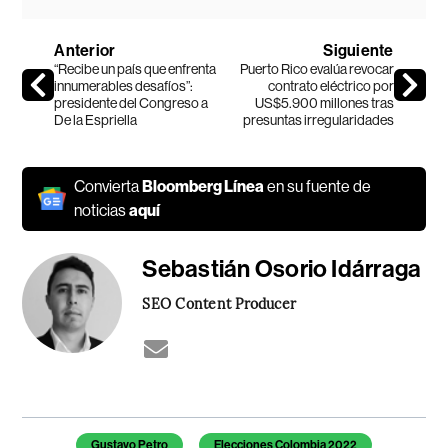
Anterior
Siguiente
“Recibe un país que enfrenta
Puerto Rico evalúa revocar
innumerables desafíos”:
contrato eléctrico por
presidente del Congreso a
US$5.900 millones tras
De la Espriella
presuntas irregularidades
Convierta
Bloomberg Línea
en su fuente de
noticias
aquí
Sebastián Osorio Idárraga
SEO Content Producer
Temas de este artículo
Gustavo Petro
Elecciones Colombia 2022