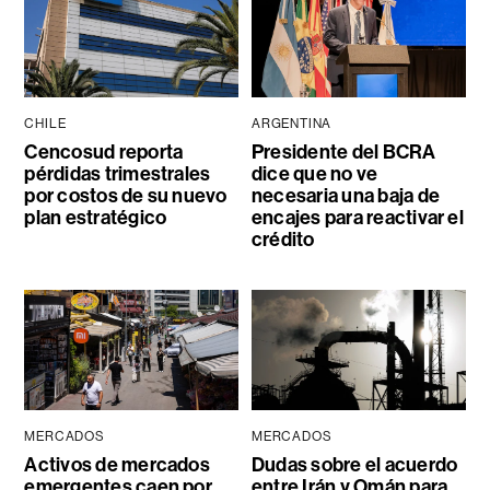
CHILE
ARGENTINA
Cencosud reporta
Presidente del BCRA
pérdidas trimestrales
dice que no ve
por costos de su nuevo
necesaria una baja de
plan estratégico
encajes para reactivar el
crédito
MERCADOS
MERCADOS
Activos de mercados
Dudas sobre el acuerdo
emergentes caen por
entre Irán y Omán para