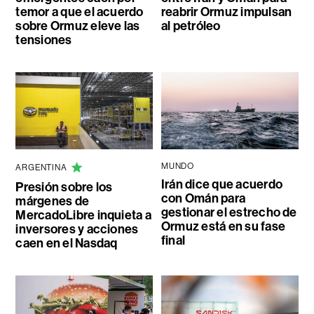
temor a que el acuerdo
reabrir Ormuz impulsan
sobre Ormuz eleve las
al petróleo
tensiones
MUNDO
ARGENTINA
Irán dice que acuerdo
Presión sobre los
con Omán para
márgenes de
gestionar el estrecho de
MercadoLibre inquieta a
Ormuz está en su fase
inversores y acciones
final
caen en el Nasdaq