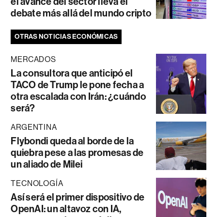
el avance del sector lleva el
debate más allá del mundo cripto
OTRAS NOTICIAS ECONÓMICAS
MERCADOS
La consultora que anticipó el
TACO de Trump le pone fecha a
otra escalada con Irán: ¿cuándo
será?
ARGENTINA
Flybondi queda al borde de la
quiebra pese a las promesas de
un aliado de Milei
TECNOLOGÍA
Así será el primer dispositivo de
OpenAI: un altavoz con IA,