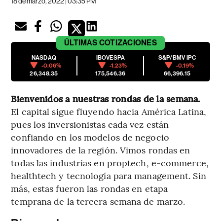
18 de marzo, 2022 | 03:35 PM
ÚLTIMAS
COTIZACIONES
NASDAQ
IBOVESPA
S&P/BMV IPC
-0.06%
-1.23%
-0.19%
26,348.35
175,546.36
66,396.15
Bienvenidos a nuestras rondas de la semana.
El capital sigue fluyendo hacia América Latina,
pues los inversionistas cada vez están
confiando en los modelos de negocio
innovadores de la región. Vimos rondas en
todas las industrias en proptech, e-commerce,
healthtech y tecnología para management. Sin
más, estas fueron las rondas en etapa
temprana de la tercera semana de marzo.