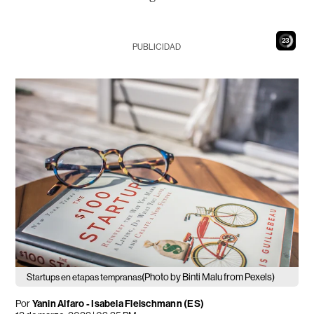
21
PUBLICIDAD
(Photo by Binti Malu from Pexels)
Startups en etapas tempranas
Por
Yanin Alfaro
-
Isabela Fleischmann (ES)