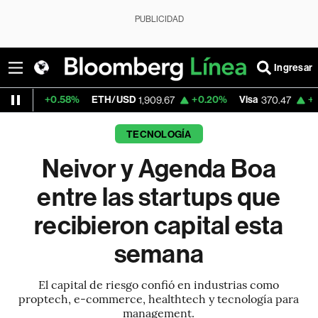
PUBLICIDAD
Ingresar
.58%
ETH/USD
+0.20%
Visa
+0.52%
Merc
1,909.67
370.47
TECNOLOGÍA
Neivor y Agenda Boa
entre las startups que
recibieron capital esta
semana
El capital de riesgo confió en industrias como
proptech, e-commerce, healthtech y tecnología para
management.