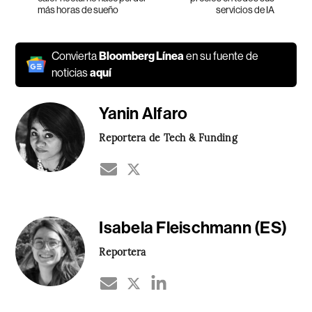
más horas de sueño
servicios de IA
Convierta
Bloomberg Línea
en su fuente de
noticias
aquí
Yanin Alfaro
Reportera de Tech & Funding
Isabela Fleischmann (ES)
Reportera