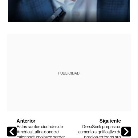
PUBLICIDAD
Anterior
Siguiente
Estas son las ciudades de
DeepSeek prepara un
América Latina donde el
aumento significativo de
calor nocturno hace perder
precios en todos sus