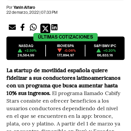
Por
Yanin Alfaro
22 de marzo, 2022 | 07:33 PM
ÚLTIMAS
COTIZACIONES
NASDAQ
IBOVESPA
S&P/BMV IPC
+2.59%
-0.06%
+0.20%
26,584.99
177,894.97
66,833.16
La startup de movilidad española quiere
fidelizar a sus conductores latinoamericanos
con un programa que busca aumentar hasta
10% sus ingresos.
El programa llamado Cabify
Stars consiste en ofrecer beneficios a los
usuarios conductores dependiendo del nivel
en el que se encuentren en la app: bronce,
plata, oro y platino. A partir del 1 de marzo ya
se encuentra disponible en Perú y Ecuador,