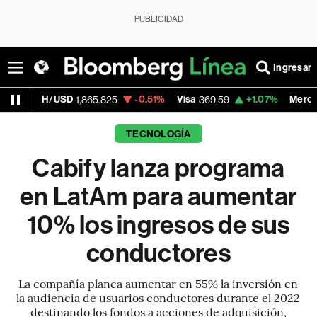
PUBLICIDAD
Ingresar
H/USD
-0.51%
Visa
+1.07%
MercadoLibre
1,865.825
369.59
1
TECNOLOGÍA
Cabify lanza programa
en LatAm para aumentar
10% los ingresos de sus
conductores
La compañía planea aumentar en 55% la inversión en
la audiencia de usuarios conductores durante el 2022
destinando los fondos a acciones de adquisición,