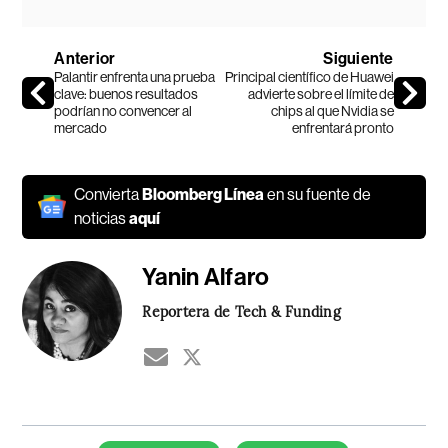
Anterior
Siguiente
Palantir enfrenta una prueba
Principal científico de Huawei
clave: buenos resultados
advierte sobre el límite de
podrían no convencer al
chips al que Nvidia se
mercado
enfrentará pronto
Convierta
Bloomberg Línea
en su fuente de
noticias
aquí
Yanin Alfaro
Reportera de Tech & Funding
Temas de este artículo