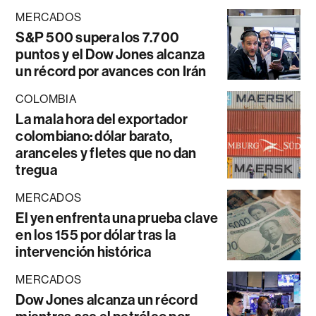
MERCADOS
S&P 500 supera los 7.700
puntos y el Dow Jones alcanza
un récord por avances con Irán
COLOMBIA
La mala hora del exportador
colombiano: dólar barato,
aranceles y fletes que no dan
tregua
MERCADOS
El yen enfrenta una prueba clave
en los 155 por dólar tras la
intervención histórica
MERCADOS
Dow Jones alcanza un récord