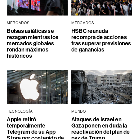
MERCADOS
MERCADOS
Bolsas asiáticas se
HSBC reanuda
rezagan mientras los
recompra de acciones
mercados globales
tras superar previsiones
rondan máximos
de ganancias
históricos
TECNOLOGÍA
MUNDO
Apple retiró
Ataques de Israel en
temporalmente
Gaza ponen en duda la
Telegram de su App
reactivación del plan de
Store por contenido de
paz de Trump