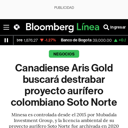
PUBLICIDAD
Ingresar
re
-1.27%
Banco de Bogota
+0.52%
Appl
1,876.27
39,000.00
NEGOCIOS
Canadiense Aris Gold
buscará destrabar
proyecto aurífero
colombiano Soto Norte
Minesa es controlada desde el 2015 por Mubadala
Investment Group, y la licencia ambiental de su
proyecto aurífero Soto Norte fue archivada en 2020