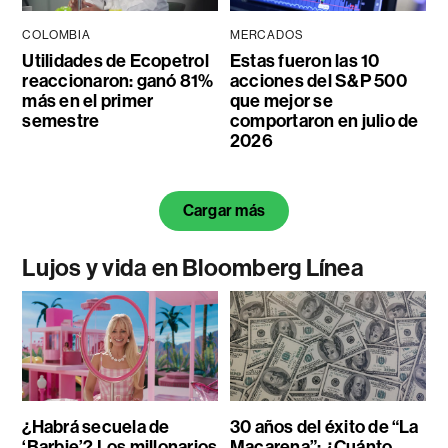
COLOMBIA
MERCADOS
Utilidades de Ecopetrol
Estas fueron las 10
reaccionaron: ganó 81%
acciones del S&P 500
más en el primer
que mejor se
semestre
comportaron en julio de
2026
Cargar más
Lujos y vida en Bloomberg Línea
¿Habrá secuela de
30 años del éxito de “La
‘Barbie’? Los millonarios
Macarena”: ¿Cuánto