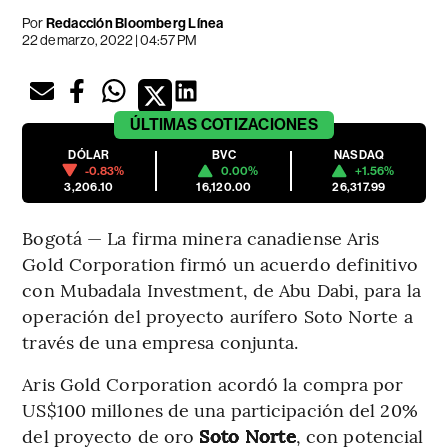
Por
Redacción Bloomberg Línea
22 de marzo, 2022 | 04:57 PM
ÚLTIMAS
COTIZACIONES
DÓLAR
BVC
NASDAQ
-0.83%
0.00%
+1.56%
3,206.10
16,120.00
26,317.99
Bogotá — La firma minera canadiense Aris
Gold Corporation firmó un acuerdo definitivo
con Mubadala Investment, de Abu Dabi, para la
operación del proyecto aurífero Soto Norte a
través de una empresa conjunta.
Aris Gold Corporation acordó la compra por
US$100 millones de una participación del 20%
del proyecto de oro
Soto Norte
, con potencial