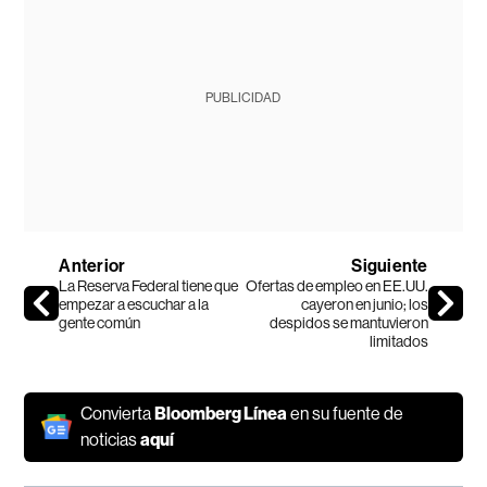
PUBLICIDAD
Anterior
Siguiente
La Reserva Federal tiene que
Ofertas de empleo en EE.UU.
empezar a escuchar a la
cayeron en junio; los
gente común
despidos se mantuvieron
limitados
Convierta
Bloomberg Línea
en su fuente de
noticias
aquí