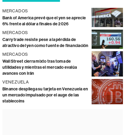
MERCADOS
Bank of America prevé que el yen se aprecie
6% frente al dólar a finales de 2026
MERCADOS
Carry trade resiste pese a la pérdida de
atractivo del yen como fuente de financiación
MERCADOS
Wall Street cierra mixto tras toma de
utilidades y mientras el mercado evalúa
avances con Irán
VENEZUELA
Binance despliega su tarjeta en Venezuela en
un mercado impulsado por el auge de las
stablecoins