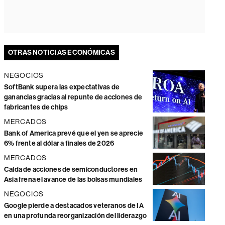
OTRAS NOTICIAS ECONÓMICAS
NEGOCIOS
SoftBank supera las expectativas de
ganancias gracias al repunte de acciones de
fabricantes de chips
MERCADOS
Bank of America prevé que el yen se aprecie
6% frente al dólar a finales de 2026
MERCADOS
Caída de acciones de semiconductores en
Asia frena el avance de las bolsas mundiales
NEGOCIOS
Google pierde a destacados veteranos de IA
en una profunda reorganización del liderazgo