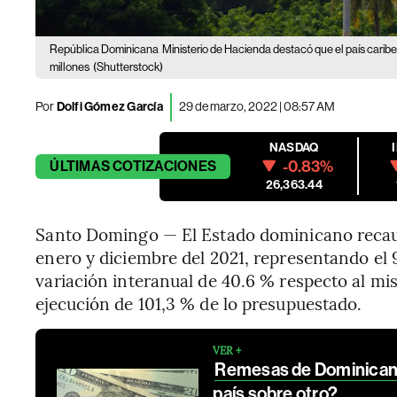
República Dominicana
Ministerio de Hacienda destacó que el país carib
millones
(Shutterstock)
Por
Dolfi Gómez García
29 de marzo, 2022 | 08:57 AM
NASDAQ
-0.83%
ÚLTIMAS
COTIZACIONES
26,363.44
Santo Domingo — El Estado dominicano recaud
enero y diciembre del 2021, representando el 
variación interanual de 40.6 % respecto al m
ejecución de 101,3 % de lo presupuestado.
VER +
Remesas de Dominicana 
país sobre otro?