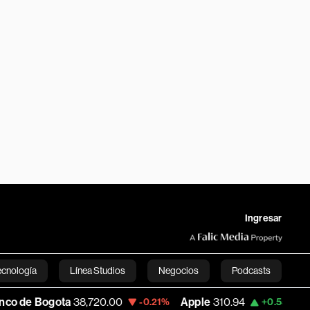
Ingresar
ecnología
Línea Studios
Negocios
Podcasts
38,720.00
Apple
310.94
USD COP
3,175.
-0.21%
+0.55%
English