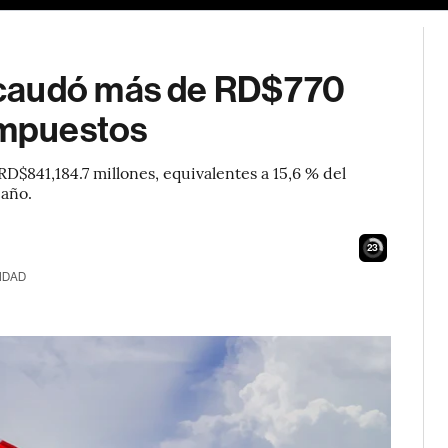
ecaudó más de RD$770
 impuestos
RD$841,184.7 millones, equivalentes a 15,6 % del
 año.
21
IDAD