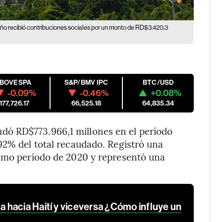
eño recibió contribuciones sociales por un monto de RD$3.420,3
IBOVESPA
S&P/BMV IPC
BTC/USD
-0.09%
-0.46%
+0.08%
177,726.17
66,525.18
64,835.34
ó RD$773.966,1 millones en el período
92% del total recaudado. Registró una
ismo período de 2020 y representó una
hacia Haití y viceversa ¿Cómo influye un