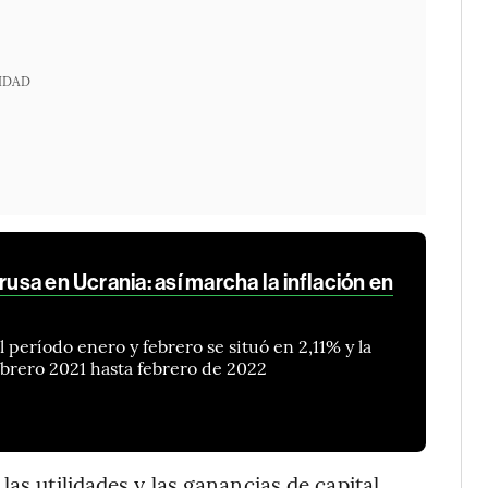
IDAD
rusa en Ucrania: así marcha la inflación en
 período enero y febrero se situó en 2,11% y la
brero 2021 hasta febrero de 2022
as utilidades y las ganancias de capital,