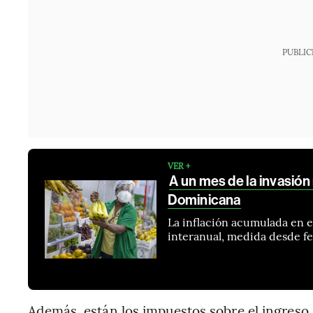
PUBLIC
VER +
A un mes de la invasión 
Dominicana
La inflación acumulada en el
interanual, medida desde fe
Además, están los impuestos sobre el ingreso, l