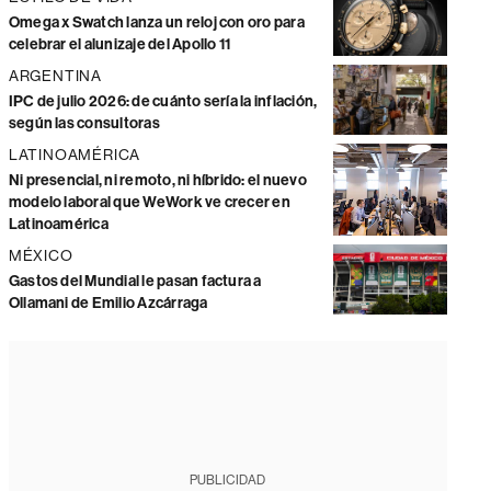
Omega x Swatch lanza un reloj con oro para
celebrar el alunizaje del Apollo 11
ARGENTINA
IPC de julio 2026: de cuánto sería la inflación,
según las consultoras
LATINOAMÉRICA
Ni presencial, ni remoto, ni híbrido: el nuevo
modelo laboral que WeWork ve crecer en
Latinoamérica
MÉXICO
Gastos del Mundial le pasan factura a
Ollamani de Emilio Azcárraga
PUBLICIDAD