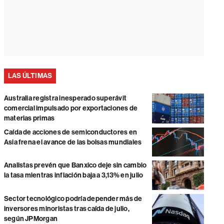
LAS ÚLTIMAS
Australia registra inesperado superávit
comercial impulsado por exportaciones de
materias primas
Caída de acciones de semiconductores en
Asia frena el avance de las bolsas mundiales
Analistas prevén que Banxico deje sin cambio
la tasa mientras inflación baja a 3,13% en julio
Sector tecnológico podría depender más de
inversores minoristas tras caída de julio,
según JPMorgan