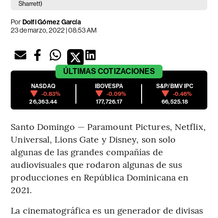
Sharrett)
Por
Dolfi Gómez García
23 de marzo, 2022 | 08:53 AM
ÚLTIMAS
COTIZACIONES
NASDAQ
IBOVESPA
S&P/BMV IPC
-0.83%
-0.09%
-0.46%
26,363.44
177,726.17
66,525.18
Santo Domingo — Paramount Pictures, Netflix,
Universal, Lions Gate y Disney, son solo
algunas de las grandes compañías de
audiovisuales que rodaron algunas de sus
producciones en República Dominicana en
2021.
La cinematográfica es un generador de divisas