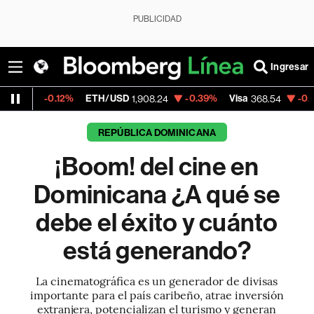
PUBLICIDAD
Ingresar
2%
ETH/USD
-0.39%
Visa
-0.28%
Mercado
1,908.24
368.54
REPÚBLICA DOMINICANA
¡Boom! del cine en
Dominicana ¿A qué se
debe el éxito y cuánto
está generando?
La cinematográfica es un generador de divisas
importante para el país caribeño, atrae inversión
extranjera, potencializan el turismo y generan