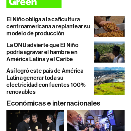
El Niño obliga a la caficultura
centroamericana a replantear su
modelo de producción
La ONU advierte que El Niño
podría agravar el hambre en
América Latina y el Caribe
Así logró este país de América
Latina generar toda su
electricidad con fuentes 100%
renovables
Económicas e internacionales