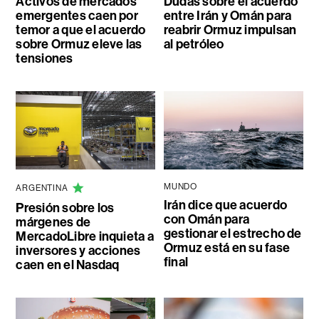
Activos de mercados
Dudas sobre el acuerdo
emergentes caen por
entre Irán y Omán para
temor a que el acuerdo
reabrir Ormuz impulsan
sobre Ormuz eleve las
al petróleo
tensiones
MUNDO
ARGENTINA
Irán dice que acuerdo
Presión sobre los
con Omán para
márgenes de
gestionar el estrecho de
MercadoLibre inquieta a
Ormuz está en su fase
inversores y acciones
final
caen en el Nasdaq