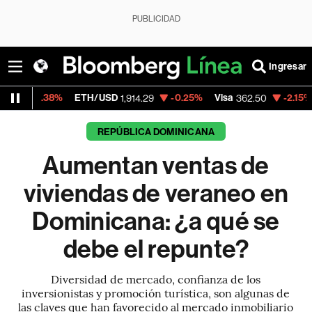
PUBLICIDAD
Ingresar
ETH/USD
-0.25%
Visa
-2.15%
MercadoLib
1,914.29
362.50
REPÚBLICA DOMINICANA
Aumentan ventas de
viviendas de veraneo en
Dominicana: ¿a qué se
debe el repunte?
Diversidad de mercado, confianza de los
inversionistas y promoción turística, son algunas de
las claves que han favorecido al mercado inmobiliario