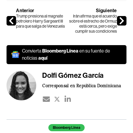
Anterior
Siguiente
Trump presiona al magnate
Irán afirma que el acuerdo
petrolero Harry Sargeant III
sobre el estrecho de Ormuz
para que salga de Venezuela
está cerca, pero exige
cumplir sus condiciones
Convierta
Bloomberg Línea
en su fuente de
noticias
aquí
Dolfi Gómez García
Corresponsal en República Dominicana
Temas de este artículo
Bloomberg Línea