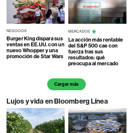
NEGOCIOS
MERCADOS
Burger King dispara sus
La acción más rentable
ventas en EE.UU. con un
del S&P 500 cae con
nuevo Whopper y una
fuerza tras sus
promoción de Star Wars
resultados: qué
preocupa al mercado
Cargar más
Lujos y vida en Bloomberg Línea