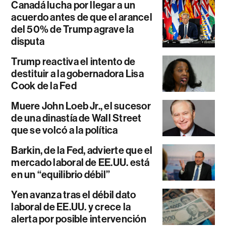
Canadá lucha por llegar a un
acuerdo antes de que el arancel
del 50% de Trump agrave la
disputa
Trump reactiva el intento de
destituir a la gobernadora Lisa
Cook de la Fed
Muere John Loeb Jr., el sucesor
de una dinastía de Wall Street
que se volcó a la política
Barkin, de la Fed, advierte que el
mercado laboral de EE.UU. está
en un “equilibrio débil”
Yen avanza tras el débil dato
laboral de EE.UU. y crece la
alerta por posible intervención