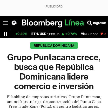
PUBLICIDAD
Ingresar
.42%
ETH/USD
+0.72%
Visa
-0.55%
Merc
1,888.95
367.55
REPÚBLICA DOMINICANA
Grupo Puntacana crece,
busca que República
Dominicana lidere
comercio e inversión
El holding de empresas turísticas, Grupo Puntacana,
anunció los trabajos de construcción del Punta Cana
Free Trade Zone (Pcftz), un centro logístico aéreo,