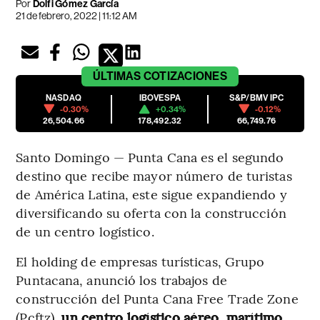
Por
Dolfi Gómez García
21 de febrero, 2022 | 11:12 AM
ÚLTIMAS
COTIZACIONES
NASDAQ
IBOVESPA
S&P/BMV IPC
-0.30%
+0.34%
-0.12%
26,504.66
178,492.32
66,749.76
Santo Domingo — Punta Cana es el segundo
destino que recibe mayor número de turistas
de América Latina, este sigue expandiendo y
diversificando su oferta con la construcción
de un centro logístico.
El holding de empresas turísticas, Grupo
Puntacana, anunció los trabajos de
construcción del Punta Cana Free Trade Zone
(Pcftz),
un centro logístico aéreo, marítimo,