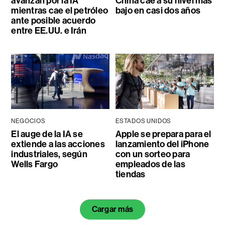
avanzan por la IA
China cae a su nivel más
mientras cae el petróleo
bajo en casi dos años
ante posible acuerdo
entre EE.UU. e Irán
NEGOCIOS
ESTADOS UNIDOS
El auge de la IA se
Apple se prepara para el
extiende a las acciones
lanzamiento del iPhone
industriales, según
con un sorteo para
Wells Fargo
empleados de las
tiendas
Cargar más