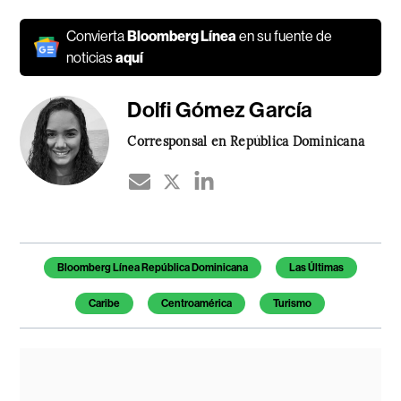
Convierta
Bloomberg Línea
en su fuente de
noticias
aquí
Dolfi Gómez García
Corresponsal en República Dominicana
Temas de este artículo
Bloomberg Línea República Dominicana
Las Últimas
Caribe
Centroamérica
Turismo