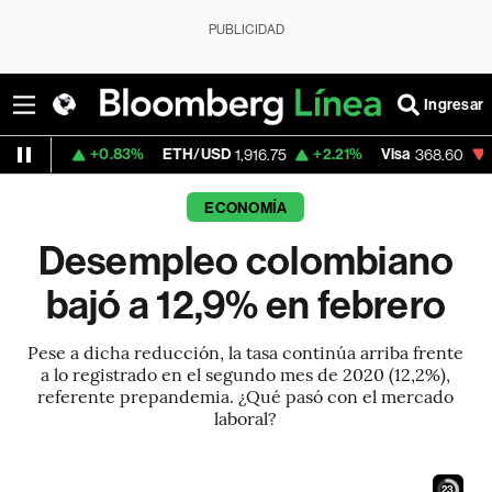
PUBLICIDAD
Ingresar
+0.83%
ETH/USD
+2.21%
Visa
-0.27%
Mer
1,916.75
368.60
ECONOMÍA
Desempleo colombiano
bajó a 12,9% en febrero
Pese a dicha reducción, la tasa continúa arriba frente
a lo registrado en el segundo mes de 2020 (12,2%),
referente prepandemia. ¿Qué pasó con el mercado
laboral?
22