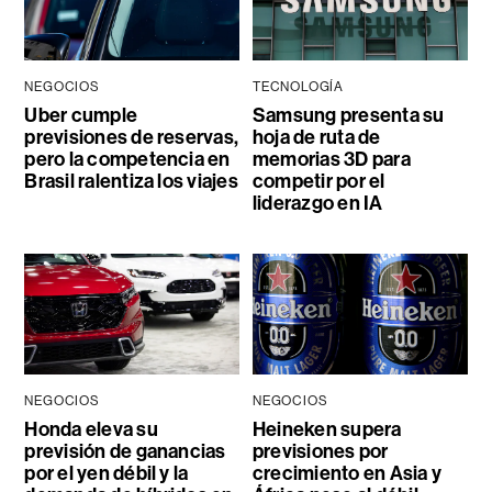
NEGOCIOS
TECNOLOGÍA
Uber cumple
Samsung presenta su
previsiones de reservas,
hoja de ruta de
pero la competencia en
memorias 3D para
Brasil ralentiza los viajes
competir por el
liderazgo en IA
NEGOCIOS
NEGOCIOS
Honda eleva su
Heineken supera
previsión de ganancias
previsiones por
por el yen débil y la
crecimiento en Asia y