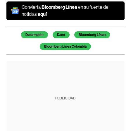
Convierta
Bloomberg Línea
en su fuente de
noticias
aquí
Temas de este artículo
Desempleo
Dane
Bloomberg Línea
Bloomberg Línea Colombia
PUBLICIDAD