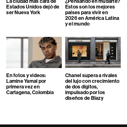
La ciudad más cara de
¿Pensando en mudarte?
Estados Unidos dejó de
Estos son los mejores
ser Nueva York
países para vivir en
2026 en América Latina
y el mundo
En fotos y videos:
Chanel supera a rivales
Lamine Yamal por
del lujo con crecimiento
primera vez en
de dos dígitos,
Cartagena, Colombia
impulsado por los
diseños de Blazy