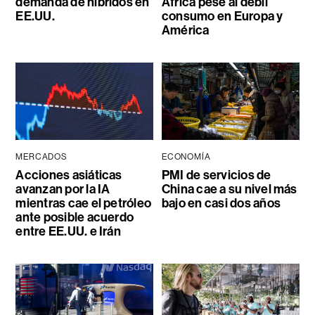
demanda de híbridos en
África pese al débil
EE.UU.
consumo en Europa y
América
MERCADOS
ECONOMÍA
Acciones asiáticas
PMI de servicios de
avanzan por la IA
China cae a su nivel más
mientras cae el petróleo
bajo en casi dos años
ante posible acuerdo
entre EE.UU. e Irán