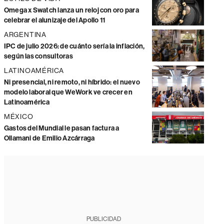
Omega x Swatch lanza un reloj con oro para
celebrar el alunizaje del Apollo 11
ARGENTINA
IPC de julio 2026: de cuánto sería la inflación,
según las consultoras
LATINOAMÉRICA
Ni presencial, ni remoto, ni híbrido: el nuevo
modelo laboral que WeWork ve crecer en
Latinoamérica
MÉXICO
Gastos del Mundial le pasan factura a
Ollamani de Emilio Azcárraga
PUBLICIDAD