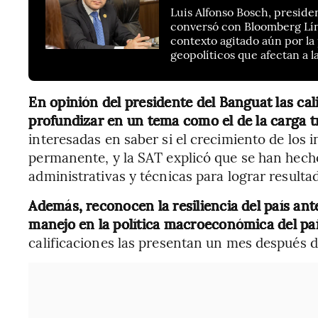
Luis Alfonso Bosch, preside
conversó con Bloomberg Líne
contexto agitado aún por la
geopolíticos que afectan a 
En opinión del presidente del Banguat las cal
profundizar en un tema como el de la carga tr
interesadas en saber si el crecimiento de los 
permanente, y la SAT explicó que se han hec
administrativas y técnicas para lograr resul
Además, reconocen la resiliencia del país an
manejo en la política macroeconómica del pa
calificaciones las presentan un mes después de