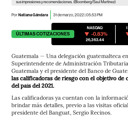
sus impresiones y recomendaciones.
(Bloomberg/Saul Martinez)
Por
Natiana Gándara
31 de marzo, 2022 | 05:53 PM
NASDAQ
-0.83%
ÚLTIMAS
COTIZACIONES
26,363.44
Guatemala — Una delegación guatemalteca enc
Superintendente de Administración Tributaria,
Guatemala y el presidente del Banco de Guat
las calificadoras de riesgo con el objetivo de
del país del 2021.
Las calificadoras ya cuentan con la informació
brindar más detalles, previo a las visitas ofi
presidente del Banguat, Sergio Recinos.