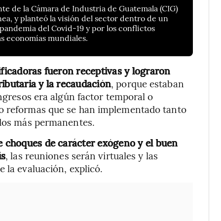
nte de la Cámara de Industria de Guatemala (CIG)
a, y planteó la visión del sector dentro de un
 pandemia del Covid-19 y por los conflictos
las economías mundiales.
ificadoras fueron receptivas y lograron
ibutaria y la recaudación
, porque estaban
ingresos era algún factor temporal o
ho reformas que se han implementado tanto
tados más permanentes.
te choques de carácter exógeno y el buen
ís
, las reuniones serán virtuales y las
 la evaluación, explicó.