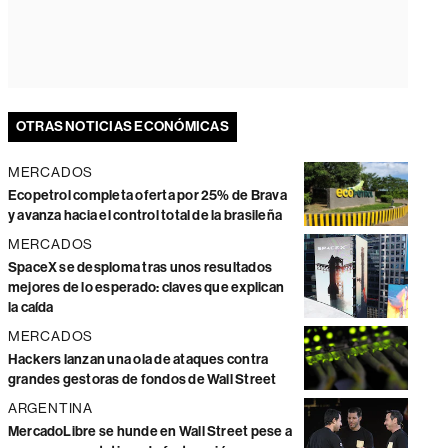
OTRAS NOTICIAS ECONÓMICAS
MERCADOS
Ecopetrol completa oferta por 25% de Brava
y avanza hacia el control total de la brasileña
MERCADOS
SpaceX se desploma tras unos resultados
mejores de lo esperado: claves que explican
la caída
MERCADOS
Hackers lanzan una ola de ataques contra
grandes gestoras de fondos de Wall Street
ARGENTINA
MercadoLibre se hunde en Wall Street pese a