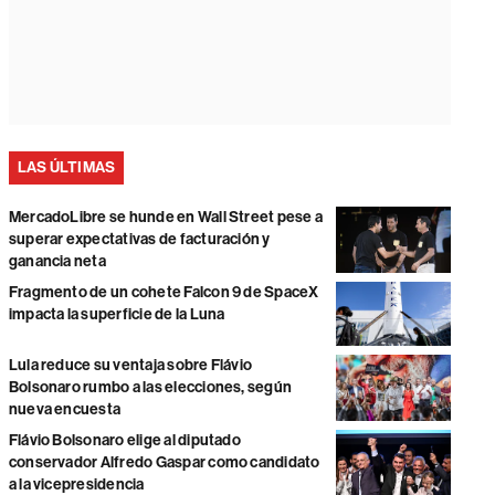
LAS ÚLTIMAS
MercadoLibre se hunde en Wall Street pese a
superar expectativas de facturación y
ganancia neta
Fragmento de un cohete Falcon 9 de SpaceX
impacta la superficie de la Luna
Lula reduce su ventaja sobre Flávio
Bolsonaro rumbo a las elecciones, según
nueva encuesta
Flávio Bolsonaro elige al diputado
conservador Alfredo Gaspar como candidato
a la vicepresidencia