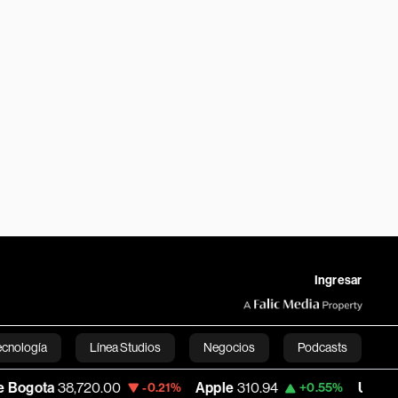
Ingresar
ecnología
Línea Studios
Negocios
Podcasts
8,720.00
Apple
310.94
USD COP
3,175.9
-0.21%
+0.55%
English