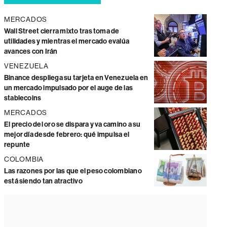
MERCADOS
Wall Street cierra mixto tras toma de
utilidades y mientras el mercado evalúa
avances con Irán
VENEZUELA
Binance despliega su tarjeta en Venezuela en
un mercado impulsado por el auge de las
stablecoins
MERCADOS
El precio del oro se dispara y va camino a su
mejor día desde febrero: qué impulsa el
repunte
COLOMBIA
Las razones por las que el peso colombiano
está siendo tan atractivo