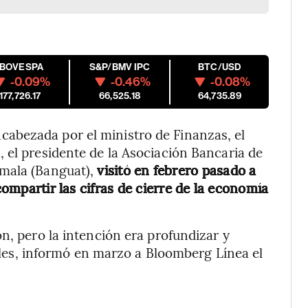
IBOVESPA
S&P/BMV IPC
BTC/USD
-0.09%
-0.46%
-0.08%
177,726.17
66,525.18
64,735.89
abezada por el ministro de Finanzas, el
 el presidente de la Asociación Bancaria de
emala (Banguat),
visitó en febrero pasado a
 compartir las cifras de cierre de la economía
n, pero la intención era profundizar y
ciales, informó en marzo a Bloomberg Línea el