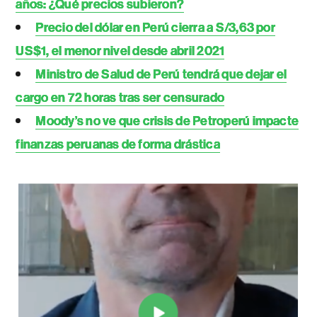
años: ¿Qué precios subieron?
Precio del dólar en Perú cierra a S/3,63 por
US$1, el menor nivel desde abril 2021
Ministro de Salud de Perú tendrá que dejar el
cargo en 72 horas tras ser censurado
Moody’s no ve que crisis de Petroperú impacte
finanzas peruanas de forma drástica