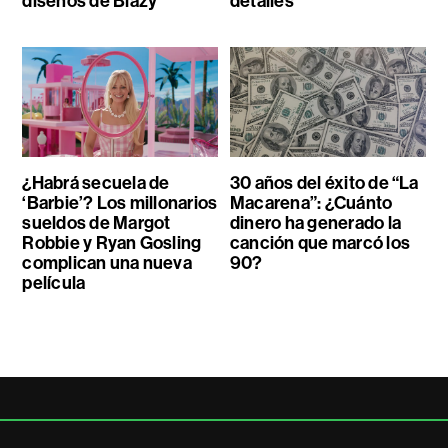
diseños de Blazy
detalles
¿Habrá secuela de
30 años del éxito de “La
‘Barbie’? Los millonarios
Macarena”: ¿Cuánto
sueldos de Margot
dinero ha generado la
Robbie y Ryan Gosling
canción que marcó los
complican una nueva
90?
película