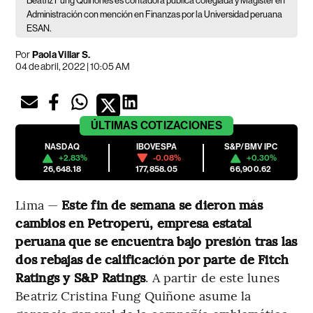
Beatriz Fung Quiñones es contadora pública colegiada y Magíster en
Administración con mención en Finanzas por la Universidad peruana
ESAN.
Por
Paola Villar S.
04 de abril, 2022 | 10:05 AM
ÚLTIMAS
COTIZACIONES
NASDAQ
IBOVESPA
S&P/BMV IPC
+2.83%
-0.08%
+0.30%
26,648.18
177,858.05
66,900.62
Lima —
Este fin de semana se dieron más
cambios en Petroperú, empresa estatal
peruana que se encuentra bajo presión tras las
dos rebajas de calificación por parte de Fitch
Ratings y S&P Ratings
. A partir de este lunes
Beatriz Cristina Fung Quiñone asume la