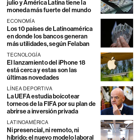
julio y América Latina tiene la
moneda más fuerte del mundo
ECONOMÍA
Los 10 países de Latinoamérica
en donde los bancos generan
más utilidades, según Felaban
TECNOLOGÍA
El lanzamiento del iPhone 18
está cerca y estas son las
últimas novedades
LÍNEA DEPORTIVA
La UEFA estudia boicotear
torneos de la FIFA por su plan de
abrirse a inversión privada
LATINOAMÉRICA
Ni presencial, ni remoto, ni
híbrido: el nuevo modelo laboral