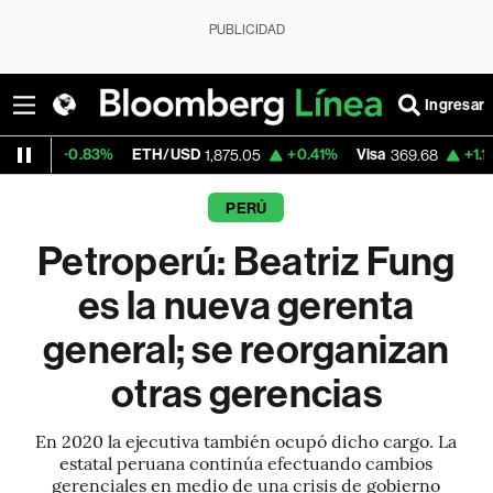
PUBLICIDAD
Ingresar
3%
ETH/USD
+0.41%
Visa
+1.10%
Mercado
1,875.05
369.68
PERÚ
Petroperú: Beatriz Fung
es la nueva gerenta
general; se reorganizan
otras gerencias
En 2020 la ejecutiva también ocupó dicho cargo. La
estatal peruana continúa efectuando cambios
gerenciales en medio de una crisis de gobierno