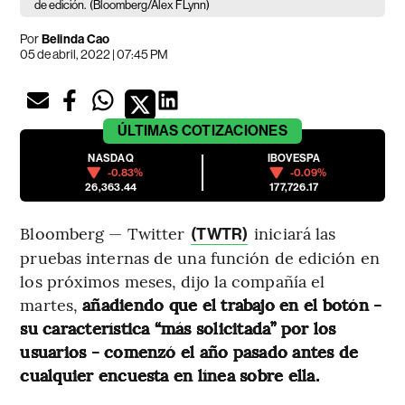
de edición.
(Bloomberg/Alex FLynn)
Por
Belinda Cao
05 de abril, 2022 | 07:45 PM
ÚLTIMAS
COTIZACIONES
NASDAQ
IBOVESPA
-0.83%
-0.09%
26,363.44
177,726.17
Bloomberg — Twitter
iniciará las
(TWTR)
pruebas internas de una función de edición en
los próximos meses, dijo la compañía el
martes,
añadiendo que el trabajo en el botón -
su característica “más solicitada” por los
usuarios - comenzó el año pasado antes de
cualquier encuesta en línea sobre ella.