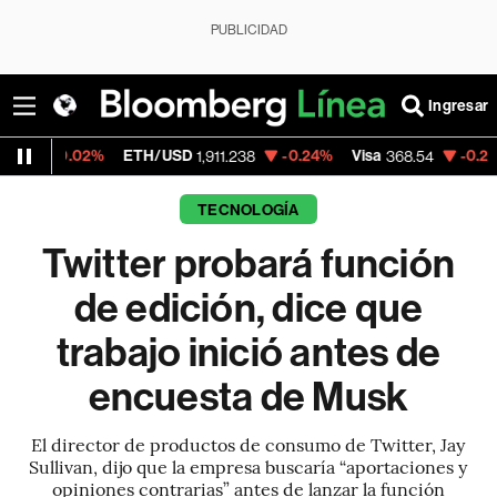
PUBLICIDAD
Ingresar
02%
ETH/USD
-0.24%
Visa
-0.28%
Merca
1,911.238
368.54
TECNOLOGÍA
Twitter probará función
de edición, dice que
trabajo inició antes de
encuesta de Musk
El director de productos de consumo de Twitter, Jay
Sullivan, dijo que la empresa buscaría “aportaciones y
opiniones contrarias” antes de lanzar la función