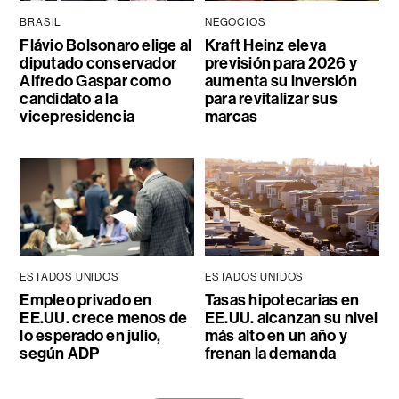
BRASIL
NEGOCIOS
Flávio Bolsonaro elige al
Kraft Heinz eleva
diputado conservador
previsión para 2026 y
Alfredo Gaspar como
aumenta su inversión
candidato a la
para revitalizar sus
vicepresidencia
marcas
ESTADOS UNIDOS
ESTADOS UNIDOS
Empleo privado en
Tasas hipotecarias en
EE.UU. crece menos de
EE.UU. alcanzan su nivel
lo esperado en julio,
más alto en un año y
según ADP
frenan la demanda