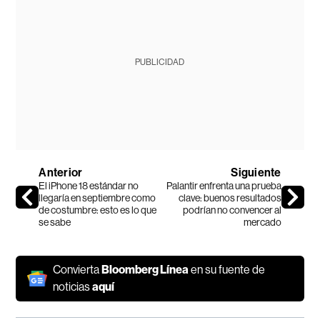
PUBLICIDAD
Anterior
Siguiente
El iPhone 18 estándar no
Palantir enfrenta una prueba
llegaría en septiembre como
clave: buenos resultados
de costumbre: esto es lo que
podrían no convencer al
se sabe
mercado
Convierta
Bloomberg Línea
en su fuente de
noticias
aquí