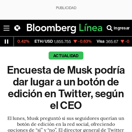
PUBLICIDAD
Ingresar
42%
ETH/USD
-0.63%
Visa
-0.13%
Mercad
1,855.755
365.67
ACTUALIDAD
Encuesta de Musk podría
dar lugar a un botón de
edición en Twitter, según
el CEO
El lunes, Musk preguntó si sus seguidores querían un
botón de edición en la red social, ofreciendo
opciones de “sí” y “no”. El director general de Twitter