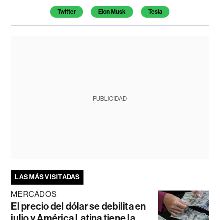
Temas de este artículo
Twitter
Elon Musk
Tesla
PUBLICIDAD
LAS MÁS VISITADAS
MERCADOS
El precio del dólar se debilita en
julio y América Latina tiene la