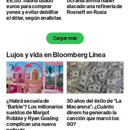
EE.UU. habría usado
Ucrania afirma haber
euros para comprar
atacado una refinería de
yenes y evitar debilitar
Rosneft en Rusia
el dólar, según analistas
Cargar más
Lujos y vida en Bloomberg Línea
¿Habrá secuela de
30 años del éxito de “La
‘Barbie’? Los millonarios
Macarena”: ¿Cuánto
sueldos de Margot
dinero ha generado la
Robbie y Ryan Gosling
canción que marcó los
complican una nueva
90?