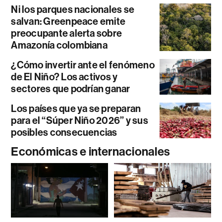
Ni los parques nacionales se
salvan: Greenpeace emite
preocupante alerta sobre
Amazonía colombiana
¿Cómo invertir ante el fenómeno
de El Niño? Los activos y
sectores que podrían ganar
Los países que ya se preparan
para el “Súper Niño 2026” y sus
posibles consecuencias
Económicas e internacionales