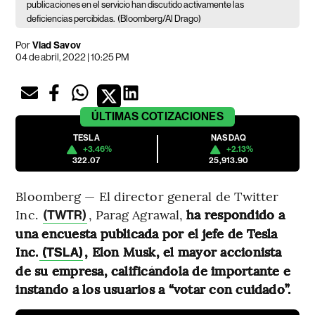
publicaciones en el servicio han discutido activamente las
deficiencias percibidas.
(Bloomberg/Al Drago)
Por
Vlad Savov
04 de abril, 2022 | 10:25 PM
ÚLTIMAS
COTIZACIONES
TESLA
NASDAQ
+3.46%
+2.13%
322.07
25,913.90
Bloomberg — El director general de Twitter
Inc.
, Parag Agrawal,
ha respondido a
(TWTR)
una encuesta publicada por el jefe de Tesla
Inc.
, Elon Musk, el mayor accionista
(TSLA)
de su empresa, calificándola de importante e
instando a los usuarios a “votar con cuidado”.