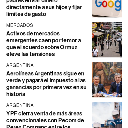
padres enviar dinero
directamente a sus hijos y fijar
límites de gasto
MERCADOS
Activos de mercados
emergentes caen por temor a
que el acuerdo sobre Ormuz
eleve las tensiones
ARGENTINA
Aerolíneas Argentinas sigue en
verde y pagará el impuesto a las
ganancias por primera vez en su
historia
ARGENTINA
YPF cierra venta de más áreas
convencionales con Pecom de
Perez Companc entre los