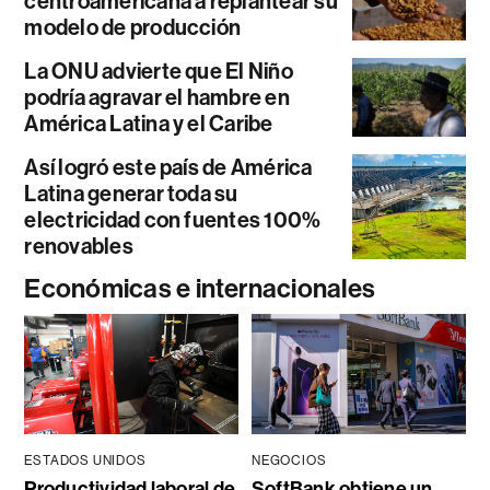
centroamericana a replantear su
modelo de producción
La ONU advierte que El Niño
podría agravar el hambre en
América Latina y el Caribe
Así logró este país de América
Latina generar toda su
electricidad con fuentes 100%
renovables
Económicas e internacionales
ESTADOS UNIDOS
NEGOCIOS
Productividad laboral de
SoftBank obtiene un