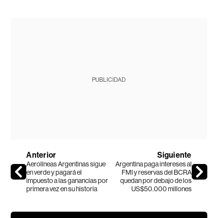
PUBLICIDAD
Anterior
Siguiente
Aerolíneas Argentinas sigue
Argentina paga intereses al
en verde y pagará el
FMI y reservas del BCRA
impuesto a las ganancias por
quedan por debajo de los
primera vez en su historia
US$50.000 millones