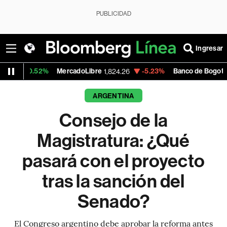
PUBLICIDAD
Ingresar
%
MercadoLibre
-5.23%
Banco de Bogota
1,824.26
38,900.00
ARGENTINA
Consejo de la
Magistratura: ¿Qué
pasará con el proyecto
tras la sanción del
Senado?
El Congreso argentino debe aprobar la reforma antes