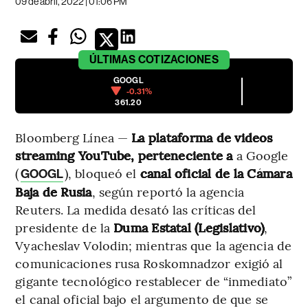
09 de abril, 2022 | 01:06 PM
ÚLTIMAS
COTIZACIONES
GOOGL
-0.31%
361.20
Bloomberg Línea —
La plataforma de videos
streaming YouTube, perteneciente a
a Google
(
), bloqueó el
canal oficial de la Cámara
GOOGL
Baja de Rusia
, según reportó la agencia
Reuters. La medida desató las críticas del
presidente de la
Duma Estatal (Legislativo)
,
Vyacheslav Volodin; mientras que la agencia de
comunicaciones rusa Roskomnadzor exigió al
gigante tecnológico restablecer de “inmediato”
el canal oficial bajo el argumento de que se