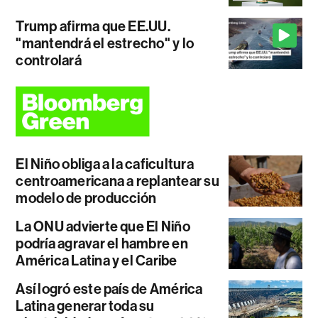
Trump afirma que EE.UU.
"mantendrá el estrecho" y lo
controlará
El Niño obliga a la caficultura
centroamericana a replantear su
modelo de producción
La ONU advierte que El Niño
podría agravar el hambre en
América Latina y el Caribe
Así logró este país de América
Latina generar toda su