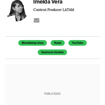
Imelda Vera
Content Producer LATAM
Temas de este artículo
Bloomberg Línea
Rusia
YouTube
Guerra en Ucrania
PUBLICIDAD