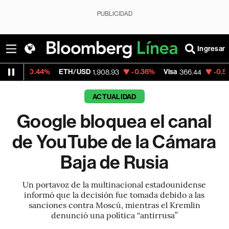
PUBLICIDAD
Ingresar
4%
ETH/USD
-0.36%
Visa
-0.57%
Mercado
1,908.93
366.44
ACTUALIDAD
Google bloquea el canal
de YouTube de la Cámara
Baja de Rusia
Un portavoz de la multinacional estadounidense
informó que la decisión fue tomada debido a las
sanciones contra Moscú, mientras el Kremlin
denunció una política “antirrusa”