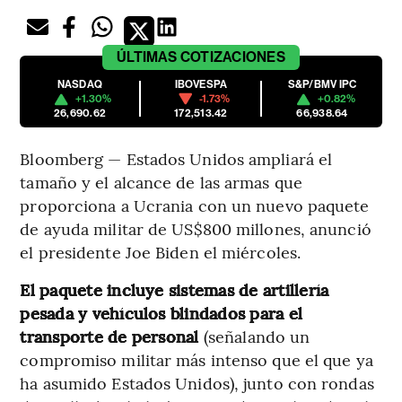
ÚLTIMAS
COTIZACIONES
NASDAQ
IBOVESPA
S&P/BMV IPC
+1.30%
-1.73%
+0.82%
26,690.62
172,513.42
66,938.64
Bloomberg — Estados Unidos ampliará el
tamaño y el alcance de las armas que
proporciona a Ucrania con un nuevo paquete
de ayuda militar de US$800 millones, anunció
el presidente Joe Biden el miércoles.
El paquete incluye sistemas de artillería
pesada y vehículos blindados para el
transporte de personal
(señalando un
compromiso militar más intenso que el que ya
ha asumido Estados Unidos), junto con rondas