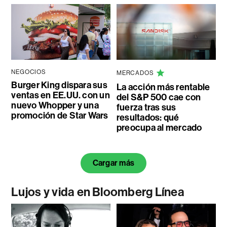
NEGOCIOS
MERCADOS
Burger King dispara sus
La acción más rentable
ventas en EE.UU. con un
del S&P 500 cae con
nuevo Whopper y una
fuerza tras sus
promoción de Star Wars
resultados: qué
preocupa al mercado
Cargar más
Lujos y vida en Bloomberg Línea