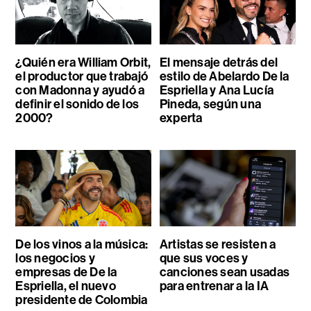
¿Quién era William Orbit,
El mensaje detrás del
el productor que trabajó
estilo de Abelardo De la
con Madonna y ayudó a
Espriella y Ana Lucía
definir el sonido de los
Pineda, según una
2000?
experta
De los vinos a la música:
Artistas se resisten a
los negocios y
que sus voces y
empresas de De la
canciones sean usadas
Espriella, el nuevo
para entrenar a la IA
presidente de Colombia