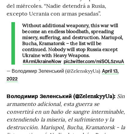
del miércoles. “Nadie detendrá a Rusia,
excepto Ucrania con armas pesadas”.
Without additional weaponry, this war will
become an endless bloodbath, spreading
misery, suffering, and destruction. Mariupol,
Bucha, Kramatorsk – the list will be
continued. Nobody will stop Russia except
Ukraine with Heavy Weapons.
#ArmUkraineNow
pic.twitter.com/miSOL5zvuA
— Володимир Зеленський (@ZelenskyyUa)
April 13,
2022
Володимир Зеленський (@ZelenskyyUa):
Sin
armamento adicional, esta guerra se
convertirá en un baño de sangre interminable,
extendiendo la miseria, el sufrimiento y la
destrucción. Mariupol, Bucha, Kramatorsk - la