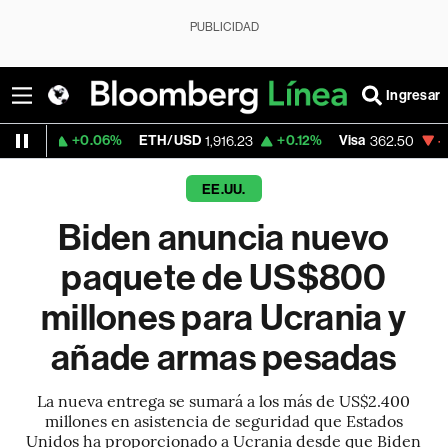
PUBLICIDAD
Ingresar
.06%
ETH/USD
+0.12%
Visa
-2.15%
Merca
1,916.23
362.50
EE.UU.
Biden anuncia nuevo
paquete de US$800
millones para Ucrania y
añade armas pesadas
La nueva entrega se sumará a los más de US$2.400
millones en asistencia de seguridad que Estados
Unidos ha proporcionado a Ucrania desde que Biden