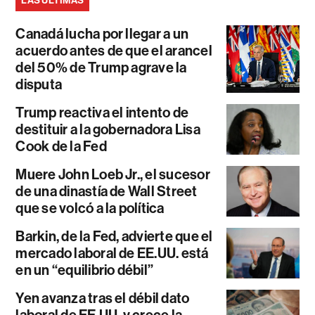
LAS ÚLTIMAS
Canadá lucha por llegar a un
acuerdo antes de que el arancel
del 50% de Trump agrave la
disputa
Trump reactiva el intento de
destituir a la gobernadora Lisa
Cook de la Fed
Muere John Loeb Jr., el sucesor
de una dinastía de Wall Street
que se volcó a la política
Barkin, de la Fed, advierte que el
mercado laboral de EE.UU. está
en un “equilibrio débil”
Yen avanza tras el débil dato