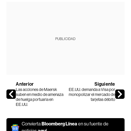
PUBLICIDAD
Anterior
Siguiente
Las acciones de Maersk
EE.UU. demanda a Visa por
suben en medio de amenaza
monopolizar el mercado de
de huelga portuaria en
tarjetas débito
EE.UU.
Convierta
Bloomberg Línea
en su fuente de
noticias
aquí