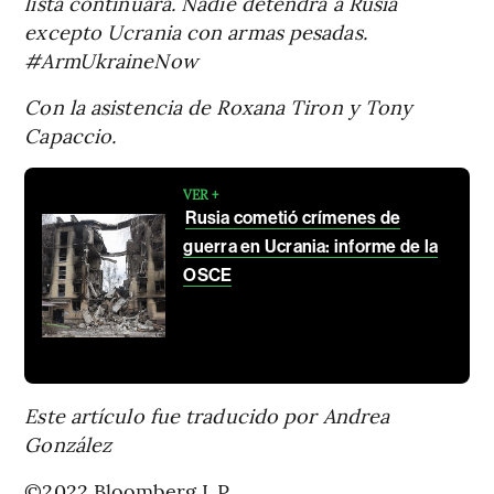
lista continuará. Nadie detendrá a Rusia
excepto Ucrania con armas pesadas.
#ArmUkraineNow
Con la asistencia de Roxana Tiron y Tony
Capaccio.
VER +
Rusia cometió crímenes de
guerra en Ucrania: informe de la
OSCE
Este artículo fue traducido por Andrea
González
©2022 Bloomberg L.P.