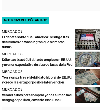
NOTICIAS DEL DÓLAR HOY
MERCADOS
El debate sobre “Sell América” resurge tras
decisiones de Washington que siembran
dudas
MERCADOS
Dólar cae tras débil dato de empleo en EE.UU.
y menor expectativa de alza de tasas de la Fed
MERCADOS
Yen avanza tras el débil dato laboral de EE.UU.
y crece la alerta por posible intervención
MERCADOS
Vender euros para comprar yenes aumenta el
riesgo geopolítico, advierte BlackRock