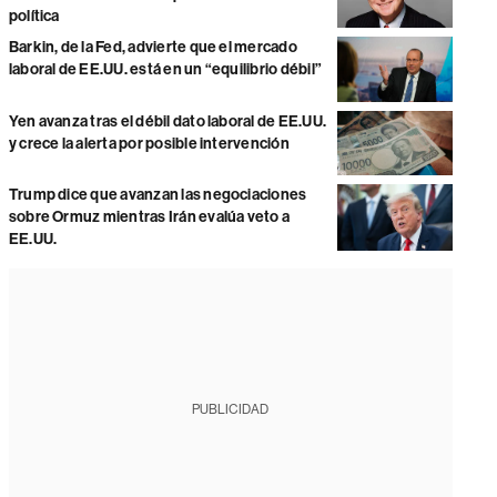
política
Barkin, de la Fed, advierte que el mercado
laboral de EE.UU. está en un “equilibrio débil”
Yen avanza tras el débil dato laboral de EE.UU.
y crece la alerta por posible intervención
Trump dice que avanzan las negociaciones
sobre Ormuz mientras Irán evalúa veto a
EE.UU.
PUBLICIDAD