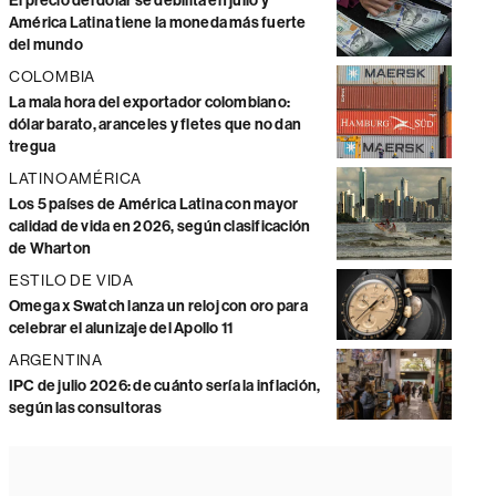
El precio del dólar se debilita en julio y
América Latina tiene la moneda más fuerte
del mundo
COLOMBIA
La mala hora del exportador colombiano:
dólar barato, aranceles y fletes que no dan
tregua
LATINOAMÉRICA
Los 5 países de América Latina con mayor
calidad de vida en 2026, según clasificación
de Wharton
ESTILO DE VIDA
Omega x Swatch lanza un reloj con oro para
celebrar el alunizaje del Apollo 11
ARGENTINA
IPC de julio 2026: de cuánto sería la inflación,
según las consultoras