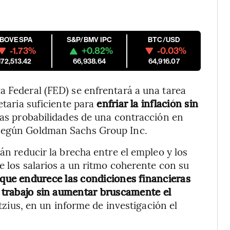
IBOVESPA
S&P/BMV IPC
BTC/USD
-1.73%
+0.82%
-0.03%
172,513.42
66,938.64
64,916.07
a Federal (FED) se enfrentará a una tarea
etaria suficiente para
enfriar la inflación sin
as probabilidades de una contracción en
 según Goldman Sachs Group Inc.
rán reducir la brecha entre el empleo y los
e los salarios a un ritmo coherente con su
que endurece las condiciones financieras
e trabajo sin aumentar bruscamente el
tzius, en un informe de investigación el