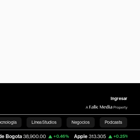
Ingresar
ecnología
Línea Studios
Negocios
Podcasts
00.00
Apple
313.305
USD COP
3,159.6
+0.46%
+0.25%
English