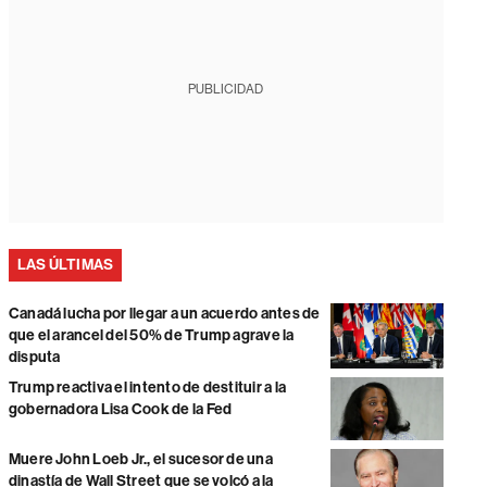
PUBLICIDAD
LAS ÚLTIMAS
Canadá lucha por llegar a un acuerdo antes de
que el arancel del 50% de Trump agrave la
disputa
Trump reactiva el intento de destituir a la
gobernadora Lisa Cook de la Fed
Muere John Loeb Jr., el sucesor de una
dinastía de Wall Street que se volcó a la