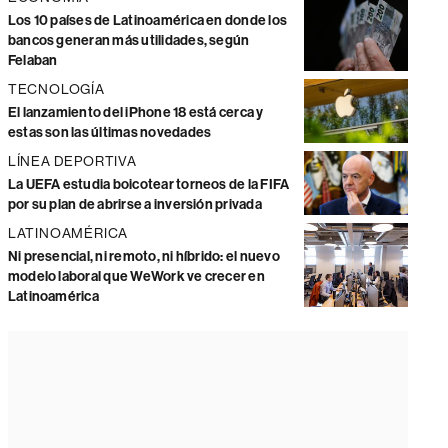
Los 10 países de Latinoamérica en donde los
bancos generan más utilidades, según
Felaban
TECNOLOGÍA
El lanzamiento del iPhone 18 está cerca y
estas son las últimas novedades
LÍNEA DEPORTIVA
La UEFA estudia boicotear torneos de la FIFA
por su plan de abrirse a inversión privada
LATINOAMÉRICA
Ni presencial, ni remoto, ni híbrido: el nuevo
modelo laboral que WeWork ve crecer en
Latinoamérica