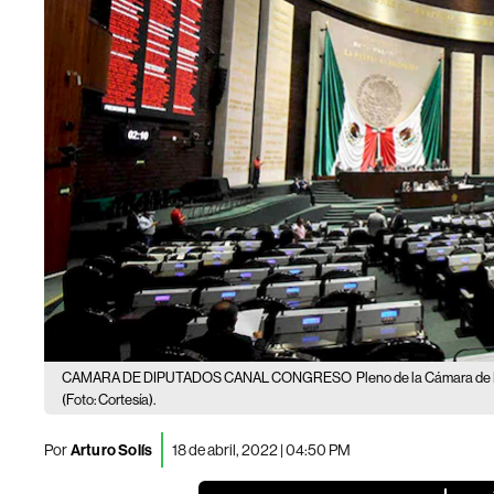
CAMARA DE DIPUTADOS CANAL CONGRESO
Pleno de la Cámara de
(Foto: Cortesía).
Por
Arturo Solís
18 de abril, 2022 | 04:50 PM