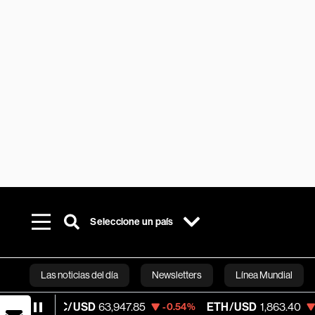
Seleccione un país
Las noticias del día
Newsletters
Línea Mundial
C/USD
63,947.85
ETH/USD
1,863.40
Vi
-0.54%
-0.64%
Bloomberg 