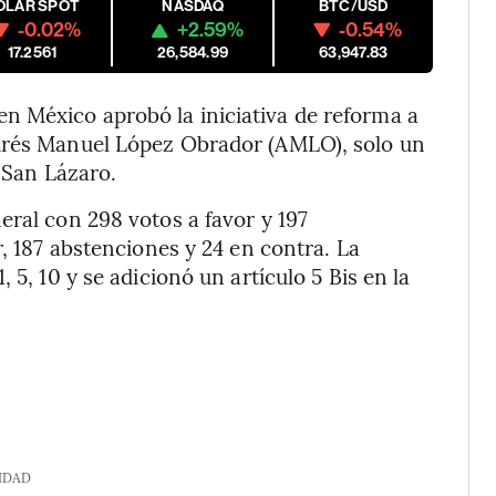
ÓLAR SPOT
NASDAQ
BTC/USD
-0.02%
+2.59%
-0.54%
17.2561
26,584.99
63,947.83
 México aprobó la iniciativa de reforma a
ndrés Manuel López Obrador (AMLO), solo un
n San Lázaro.
eral con 298 votos a favor y 197
r, 187 abstenciones y 24 en contra. La
 5, 10 y se adicionó un artículo 5 Bis en la
IDAD