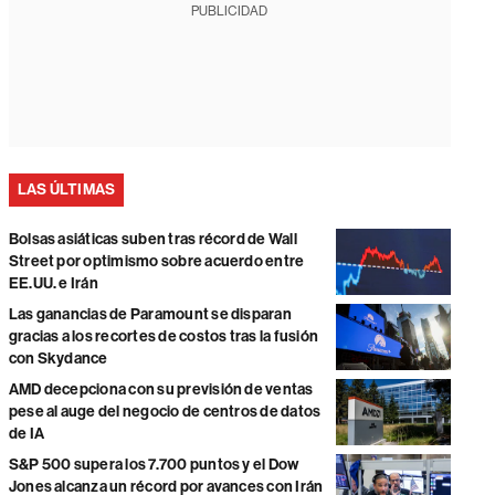
PUBLICIDAD
LAS ÚLTIMAS
Bolsas asiáticas suben tras récord de Wall
Street por optimismo sobre acuerdo entre
EE.UU. e Irán
Las ganancias de Paramount se disparan
gracias a los recortes de costos tras la fusión
con Skydance
AMD decepciona con su previsión de ventas
pese al auge del negocio de centros de datos
de IA
S&P 500 supera los 7.700 puntos y el Dow
Jones alcanza un récord por avances con Irán