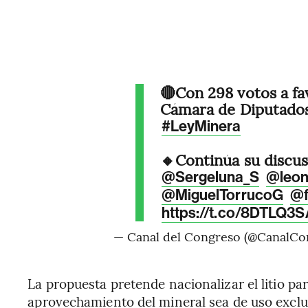
🔴Con 298 votos a fav
Cámara de Diputados 
#LeyMinera
🔸Continúa su discus
@Sergeluna_S
@leon
@MiguelTorrucoG
@f
https://t.co/8DTLQ3
— Canal del Congreso (@CanalCo
La propuesta pretende nacionalizar el litio pa
aprovechamiento del mineral sea de uso exclu