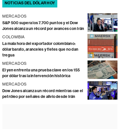
NOTICIAS DEL DÓLAR HOY
MERCADOS
S&P 500 supera los 7.700 puntos y el Dow
Jones alcanza un récord por avances con Irán
COLOMBIA
La mala hora del exportador colombiano:
dólar barato, aranceles y fletes que no dan
tregua
MERCADOS
El yen enfrenta una prueba clave en los 155
por dólar tras la intervención histórica
MERCADOS
Dow Jones alcanza un récord mientras cae el
petróleo por señales de alivio desde Irán