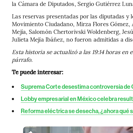
la Cámara de Diputados, Sergio Gutiérrez Lun
Las reservas presentadas por las diputadas y l
Movimiento Ciudadano, Mirza Flores Gómez, A
Mejía, Salomón Chertorivski Woldenberg, Jes
Julieta Mejía Ibáñez, no fueron admitidas a di
Esta historia se actualizó a las 19:14 horas en 
párrafo.
Te puede interesar:
Suprema Corte desestima controversia de 
Lobby empresarial en México celebra resul
Reforma eléctrica se desecha, ¿ahora qué 