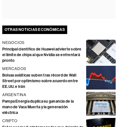
OTRAS NOTICIAS ECONÓMICAS
NEGOCIOS
Principal científico de Huawei advierte sobre
el límite de chips al que Nvidia se enfrentará
pronto
MERCADOS
Bolsas asiáticas suben tras récord de Wall
Street por optimismo sobre acuerdo entre
EE.UU. e Irán
ARGENTINA
Pampa Energía duplica su ganancia de la
mano de Vaca Muerta y la generación
eléctrica
CRIPTO