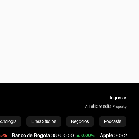
Ingresar
ecnología
Línea Studios
Negocios
Podcasts
 de Bogota
38,800.00
Apple
309.25
USD
0.00%
+1.97%
English