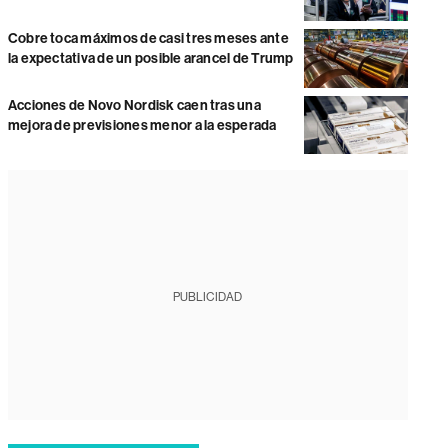
Cobre toca máximos de casi tres meses ante
la expectativa de un posible arancel de Trump
Acciones de Novo Nordisk caen tras una
mejora de previsiones menor a la esperada
PUBLICIDAD