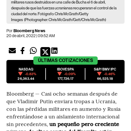
militares rusos destruidos en una calle de Bucha el 6 de abril,
después de que las fuerzas ucranianas recuperaran el control de la
ciudad del norte. Fotógrafo: Chris McGrath/Getty
Images
(Photographer: Chris McGrath/Gett/Chris McGrath)
Por
Bloomberg News
20 de abril, 2022 | 09:52 AM
ÚLTIMAS
COTIZACIONES
NASDAQ
IBOVESPA
S&P/BMV IPC
-0.83%
-0.09%
-0.46%
26,363.44
177,726.17
66,525.18
Bloomberg — Casi ocho semanas después de
que Vladimir Putin enviara tropas a Ucrania,
con las pérdidas militares en aumento y Rusia
enfrentándose a un aislamiento internacional
sin precedentes,
un pequeño pero creciente