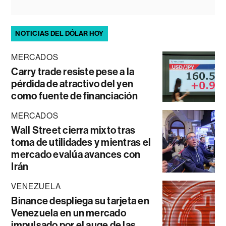
NOTICIAS DEL DÓLAR HOY
MERCADOS
Carry trade resiste pese a la
pérdida de atractivo del yen
como fuente de financiación
MERCADOS
Wall Street cierra mixto tras
toma de utilidades y mientras el
mercado evalúa avances con
Irán
VENEZUELA
Binance despliega su tarjeta en
Venezuela en un mercado
impulsado por el auge de las