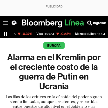
PUBLICIDAD
Ingresar
-0.37%
Visa
-0.28%
MercadoLibre
+1.85%
368.54
1,924.95
EUROPA
Alarma en el Kremlin por
el creciente costo de la
guerra de Putin en
Ucrania
Las filas de los críticos en la cúspide del poder siguen
siendo limitadas, aunque crecientes, y repartidas
entre puestos de alto nivel en el gobierno y las