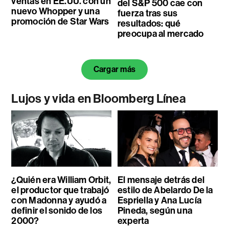
ventas en EE.UU. con un
del S&P 500 cae con
nuevo Whopper y una
fuerza tras sus
promoción de Star Wars
resultados: qué
preocupa al mercado
Cargar más
Lujos y vida en Bloomberg Línea
¿Quién era William Orbit,
El mensaje detrás del
el productor que trabajó
estilo de Abelardo De la
con Madonna y ayudó a
Espriella y Ana Lucía
definir el sonido de los
Pineda, según una
2000?
experta