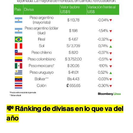
💸
Ránking de divisas en lo que va del
año