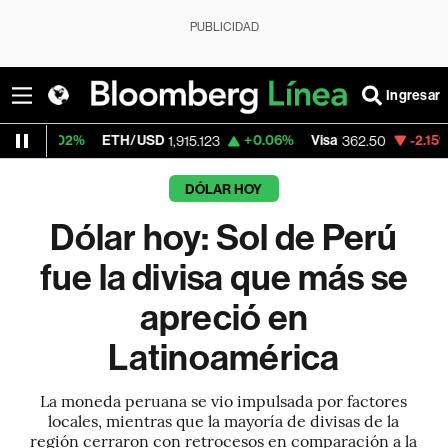
PUBLICIDAD
Ingresar
ETH/USD
+0.06%
Visa
-2.15%
MercadoLi
1,915.123
362.50
DÓLAR HOY
Dólar hoy: Sol de Perú
fue la divisa que más se
apreció en
Latinoamérica
La moneda peruana se vio impulsada por factores
locales, mientras que la mayoría de divisas de la
región cerraron con retrocesos en comparación a la