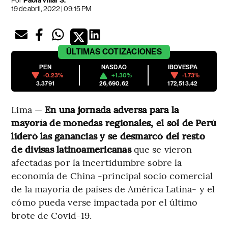
Por
Paola Villar S.
19 de abril, 2022 | 09:15 PM
ÚLTIMAS
COTIZACIONES
PEN
NASDAQ
IBOVESPA
-0.23%
+1.30%
-1.73%
3.3791
26,690.62
172,513.42
Lima —
En una jornada adversa para la
mayoría de monedas regionales, el sol de Perú
lideró las ganancias y se desmarcó del resto
de divisas latinoamericanas
que se vieron
afectadas por la incertidumbre sobre la
economía de China -principal socio comercial
de la mayoría de países de América Latina- y el
cómo pueda verse impactada por el último
brote de Covid-19.