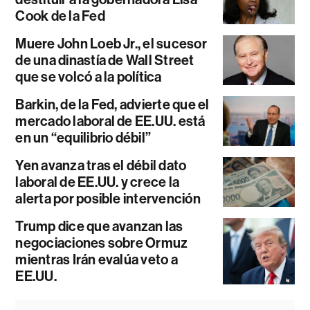
Cook de la Fed
Muere John Loeb Jr., el sucesor
de una dinastía de Wall Street
que se volcó a la política
Barkin, de la Fed, advierte que el
mercado laboral de EE.UU. está
en un “equilibrio débil”
Yen avanza tras el débil dato
laboral de EE.UU. y crece la
alerta por posible intervención
Trump dice que avanzan las
negociaciones sobre Ormuz
mientras Irán evalúa veto a
EE.UU.