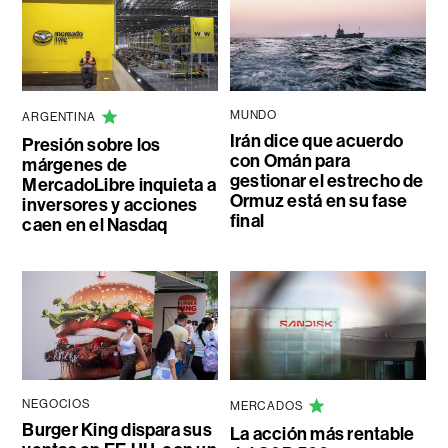
MUNDO
ARGENTINA
Irán dice que acuerdo
Presión sobre los
con Omán para
márgenes de
gestionar el estrecho de
MercadoLibre inquieta a
Ormuz está en su fase
inversores y acciones
final
caen en el Nasdaq
NEGOCIOS
MERCADOS
Burger King dispara sus
La acción más rentable