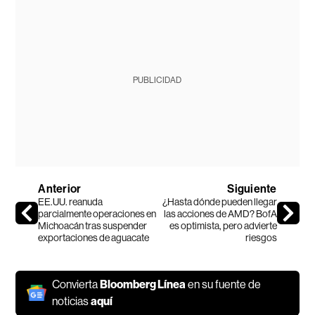
PUBLICIDAD
Anterior
Siguiente
EE.UU. reanuda
¿Hasta dónde pueden llegar
parcialmente operaciones en
las acciones de AMD? BofA
Michoacán tras suspender
es optimista, pero advierte
exportaciones de aguacate
riesgos
Convierta
Bloomberg Línea
en su fuente de
noticias
aquí