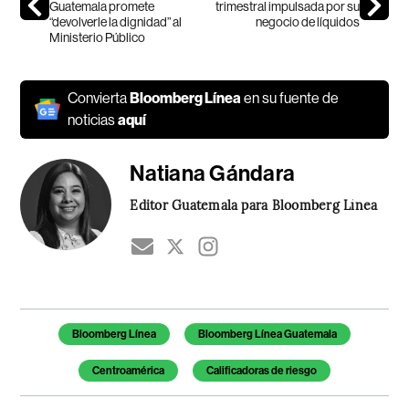
Guatemala promete
trimestral impulsada por su
“devolverle la dignidad” al
negocio de líquidos
Ministerio Público
Convierta
Bloomberg Línea
en su fuente de
noticias
aquí
Natiana Gándara
Editor Guatemala para Bloomberg Línea
Temas de este artículo
Bloomberg Línea
Bloomberg Línea Guatemala
Centroamérica
Calificadoras de riesgo