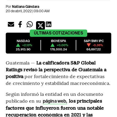
Por
Natiana Gándara
20 de abril, 2022 | 09:00 AM
ÚLTIMAS
COTIZACIONES
NASDAQ
IBOVESPA
S&P/BMV IPC
+2.13%
+0.00%
-0.36%
25,913.90
178,000.24
66,697.22
Guatemala —
La calificadora S&P Global
Ratings revisó la perspectiva de Guatemala a
positiva
por fortalecimiento de expectativas
de crecimiento y estabilidad macroeconómica.
Según informó la entidad en un documento
publicado en su
los principales
página web,
factores que influyeron fueron una notable
recuperación económica en 2021 y las