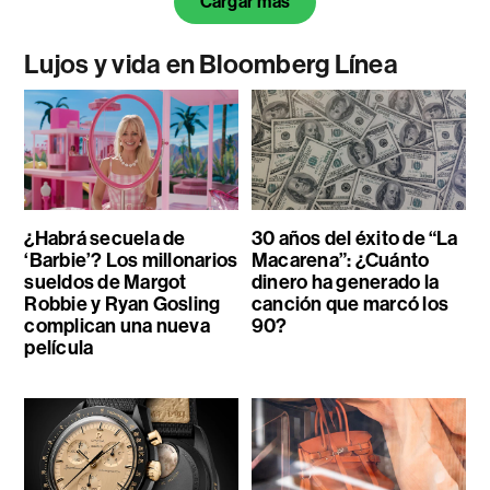
Cargar más
Lujos y vida en Bloomberg Línea
¿Habrá secuela de
30 años del éxito de “La
‘Barbie’? Los millonarios
Macarena”: ¿Cuánto
sueldos de Margot
dinero ha generado la
Robbie y Ryan Gosling
canción que marcó los
complican una nueva
90?
película