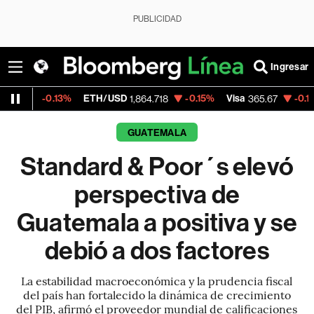
PUBLICIDAD
Ingresar
3%
ETH/USD
-0.15%
Visa
-0.13%
MercadoL
1,864.718
365.67
GUATEMALA
Standard & Poor´s elevó
perspectiva de
Guatemala a positiva y se
debió a dos factores
La estabilidad macroeconómica y la prudencia fiscal
del país han fortalecido la dinámica de crecimiento
del PIB, afirmó el proveedor mundial de calificaciones