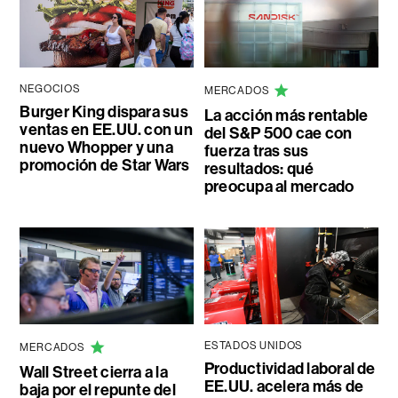
NEGOCIOS
MERCADOS
Burger King dispara sus
La acción más rentable
ventas en EE.UU. con un
del S&P 500 cae con
nuevo Whopper y una
fuerza tras sus
promoción de Star Wars
resultados: qué
preocupa al mercado
ESTADOS UNIDOS
MERCADOS
Productividad laboral de
Wall Street cierra a la
EE.UU. acelera más de
baja por el repunte del