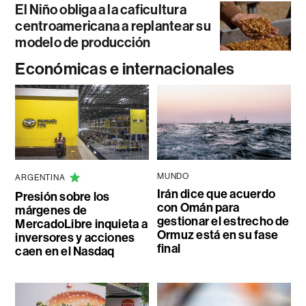
El Niño obliga a la caficultura
centroamericana a replantear su
modelo de producción
Económicas e internacionales
MUNDO
ARGENTINA
Irán dice que acuerdo
Presión sobre los
con Omán para
márgenes de
gestionar el estrecho de
MercadoLibre inquieta a
Ormuz está en su fase
inversores y acciones
final
caen en el Nasdaq