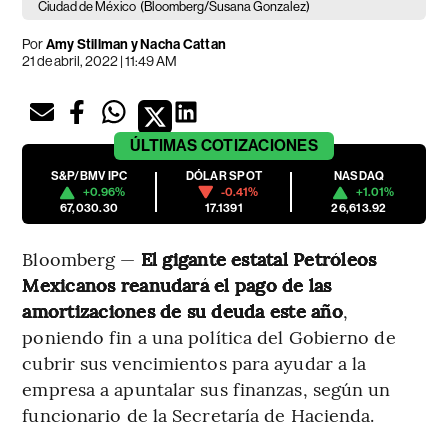
Ciudad de México
(Bloomberg/Susana Gonzalez)
Por
Amy Stillman y Nacha Cattan
21 de abril, 2022 | 11:49 AM
ÚLTIMAS
COTIZACIONES
S&P/BMV IPC
DÓLAR SPOT
NASDAQ
+0.96%
-0.41%
+1.01%
67,030.30
17.1391
26,613.92
Bloomberg —
El gigante estatal Petróleos
Mexicanos reanudará el pago de las
amortizaciones de su deuda este año
,
poniendo fin a una política del Gobierno de
cubrir sus vencimientos para ayudar a la
empresa a apuntalar sus finanzas, según un
funcionario de la Secretaría de Hacienda.