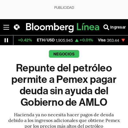
PUBLICIDAD
Ingresar
.42%
ETH/USD
+0.01%
Visa
-1.90%
Merc
1,905.945
363.44
NEGOCIOS
Repunte del petróleo
permite a Pemex pagar
deuda sin ayuda del
Gobierno de AMLO
Hacienda ya no necesita hacer pagos de deuda
debido a los ingresos adicionales que obtiene Pemex
por los precios más altos del petróleo